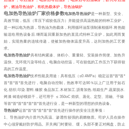
炉，燃油导热油炉，有机热载体炉，导热油锅炉
电加热导热油炉厂家价格参数
电加热导热油炉
是一种新型、安全、
高效节能，低压（常压下或较低压力）并能提供高温热能的特种工业炉，
是一种以电为热源，导热油为热载体，利用循环油泵强制液相循环.将热能
输送给用热设备后.继而返回重新加热的直流式特种工业炉，如此周而复
始，实现热量的连续传递，使被加热物体温度升高，达到加热的工艺要
求。
电加热导热油炉
具有结构紧凑、体积小、重量轻、安装操作简便、加热升
温快、无环境污染等特点，电脑自动控温，可在较低的工作压力下获得较
高的工作温度。
电加热导热油炉
技术性能及用途：具有低压（≤0.4MPa）稳定运首*首*首*
首*首*首*首先进行，电脑自动控制，热效率可达90％以上广泛用于如石
化.纺织.印染.塑料.橡胶.食品加工.木材加工.沥青加热.纸箱生产.蔬菜脱水.
烤漆.铸造砂模烘干，还可用于 ≤ 350oC 焙烘、蒸化、定型、溶融、干燥
等首*首*首*首*首*首*首先进行业，是一种新型的理想的供热设备。
导热油炉
运首*首*首*首*首*首*首先进行操作的安全注意事项：
1、导热油炉内介质均为高温、渗透性较强的易燃物质。司炉人员在操作
中心须穿戴好防护用品。开关阀门时要轻、缓，头部不要正对阀盘，防止