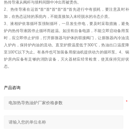
热传导液从阀杆与填料间隙中冲出而被烫伤。
2、热传导液在运首*首*首*首*首*首*首先进行中有损耗，要注意及时补
加，在热态运转的系统内，不能直接加入未经脱水的冷态介质。
3、液相炉依靠循环泵强制循环，一旦发生停电，要及时采取措施，避免
炉内热传导液因停止循环而超温。如没有自备电源，不能立即启动备用泵
时，应立即停止炉排，打开膨胀器与炉体的联接阀门，让膨胀器内冷油流
入炉内，保持炉内油的流动。直至炉膛温度低于300℃，热油出口温度降
至100℃以下为止。有条件也可加装备用柴油机提供动力的循环泵。4、锅
炉房内应备有足够的消防设备，灭火器材应经常检查，使其保持完好状
态。
产品咨询