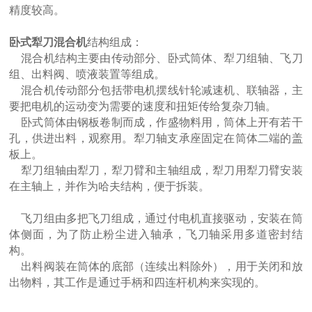
精度较高。
卧式犁刀混合机
结构组成：
混合机结构主要由传动部分、卧式筒体、犁刀组轴、飞刀
组、出料阀、喷液装置等组成。
混合机传动部分包括带电机摆线针轮减速机、联轴器，主
要把电机的运动变为需要的速度和扭矩传给复杂刀轴。
卧式筒体由钢板卷制而成，作盛物料用，筒体上开有若干
孔，供进出料，观察用。犁刀轴支承座固定在筒体二端的盖
板上。
犁刀组轴由犁刀，犁刀臂和主轴组成，犁刀用犁刀臂安装
在主轴上，并作为哈夫结构，便于拆装。
飞刀组由多把飞刀组成，通过付电机直接驱动，安装在筒
体侧面，为了防止粉尘进入轴承，飞刀轴采用多道密封结
构。
出料阀装在筒体的底部（连续出料除外），用于关闭和放
出物料，其工作是通过手柄和四连杆机构来实现的。