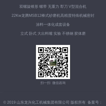
双螺旋锥形 螺带 无重力 犁刀 V型混合机
22Kw龙腾MSB12棒式砂磨机高精度特殊机械密封
涂料一体化成套设备
立式 卧式 大出料嘴 实验 不锈钢 胶体磨
扫一扫 微信咨询
© 2019 山东龙兴化工机械集团有限公司 版权所有 备案号：