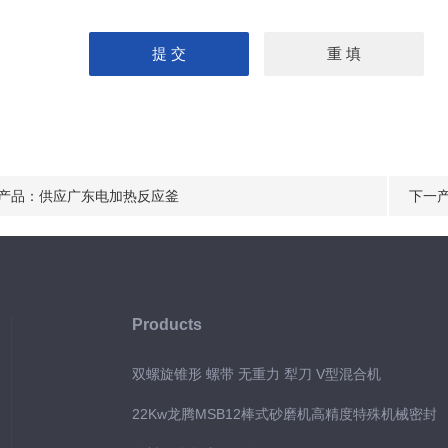
产品：
供应广东电加热反应釜
下一
Products
双螺旋锥形 螺带 无重力 犁刀 V型混合机
22Kw龙腾MSB12棒式砂磨机高精度特殊机械密封