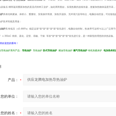
热设备后.继而返回重新加热的直流式特种工业炉，如此周而复始，实现热量的连续传递，使被加热物体温度升高，
油炉
具有结构紧凑、体积小、重量轻、安装操作简便、加热升温快、无环境污染等特点，电脑自动控温，可在较低
油炉技术性能及用途：
热油炉
具有低压（≤0.4MPa）稳定运首*首*首*首*首*首*首先进行，电脑自动控制，热效率可达90％以上广泛用于
 ≤ 350oC 焙烘、蒸化、定型、溶融、干燥 等首*首*首*首*首*首*首先进行业，是一种新型的理想的供热设备。
学琪欢迎您的垂询！
热导热油炉系列产品：
导热油炉
导热油炉
卧式导热油炉
燃油导热油炉
燃气导热油炉
有机热载体炉
电加热有机
询
产品：
您的单位：
您的姓名：