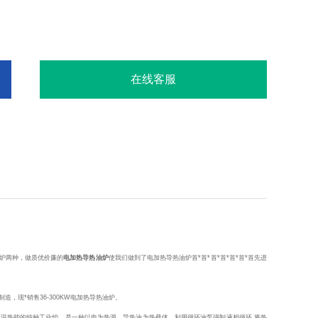
在线客服
炉两种，做质优价廉的
电加热导热油炉
使我们做到了电加热导热油炉首*首*首*首*首*首*首先进
，现*销售36-300KW电加热导热油炉。
温热能的特种工业炉，是一种以电为热源，导热油为热载体，利用循环油泵强制液相循环.将热