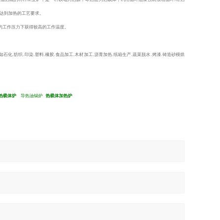
达到加热的工艺要求。
的工作压力下获得较高的工作温度。
如石化.纺织.印染.塑料.橡胶.食品加工.木材加工.沥青加热.纸箱生产.蔬菜脱水.烤漆.铸造砂模烘
热载体炉
导热油锅炉
热载体加热炉