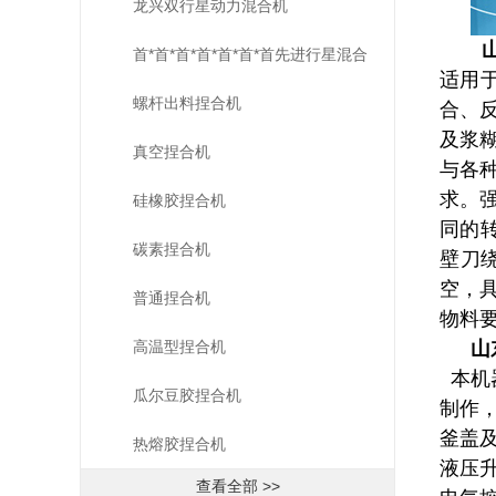
龙兴双行星动力混合机
首*首*首*首*首*首*首先进行星混合
适用
机
螺杆出料捏合机
合、
及浆
真空捏合机
与各种
求。
硅橡胶捏合机
同的
碳素捏合机
壁刀
空，
普通捏合机
物料
高温型捏合机
山
本机
瓜尔豆胶捏合机
制作
釜盖及
热熔胶捏合机
液压
查看全部 >>