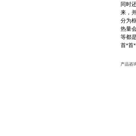
同时
来，并
分为
热量
等都
首*首
产品咨