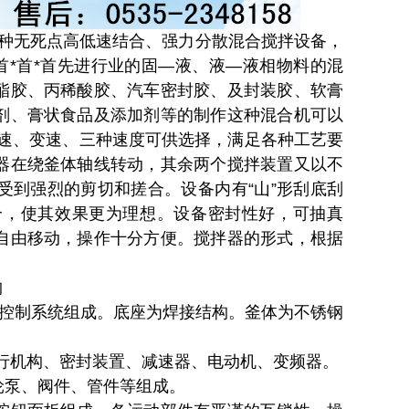
种无死点高低速结合、强力分散混合搅拌设备，
首*首*首先进行业的固—液、液—液相物料的混
酯胶、丙稀酸胶、汽车密封胶、及封装胶、软膏
剂、膏状食品及添加剂等的制作这种混合机可以
、双速、变速、三种速度可供选择，满足各种工艺要
器在绕釜体轴线转动，其余两个搅拌装置又以不
受到强烈的剪切和搓合。设备内有“山”形刮底刮
合，使其效果更为理想。设备密封性好，可抽真
自由移动，操作十分方便。搅拌器的形式，根据
构
控制系统组成。底座为焊接结构。釜体为不锈钢
先进行机构、密封装置、减速器、电动机、变频器。
轮泵、阀件、管件等组成。