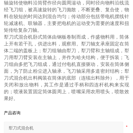
轴旋转使物料沿筒臂作径向圆周湍动，同时径向物料沿线流
经飞刀组，被高速旋转的飞刀抛散，不断更叠、复合使，物
料在较短的时间达到混合均匀；传动部分包括带电机摆线针
轮减速机、联轴器，主要把电机的运动变为需要的速度和扭
矩传给复杂刀轴。
犁刀式混合机卧式筒体由钢板卷制而成，作盛物料用，筒体
上开有若干孔，供进出料，观察用。犁刀轴支承座固定在筒
体二端的盖板上；犁刀组轴由犁刀，犁刀臂和主轴组成，犁
刀用犁刀臂安装在主轴上，并作为哈夫结构，便于拆装；飞
刀组由多把飞刀组成，通过付电机直接驱动，安装在筒体侧
面，为了防止粉尘进入轴承，飞刀轴采用多道密封结构；犁
刀式混合机出料阀装在筒体的底部（连续出料除外），用于
关闭和放出物料，其工作是通过手柄和四连杆机构来实现
的；喷液装置固定筒体圆周上，喷嘴采用农用喷头，喷散效
果好。
产品咨询