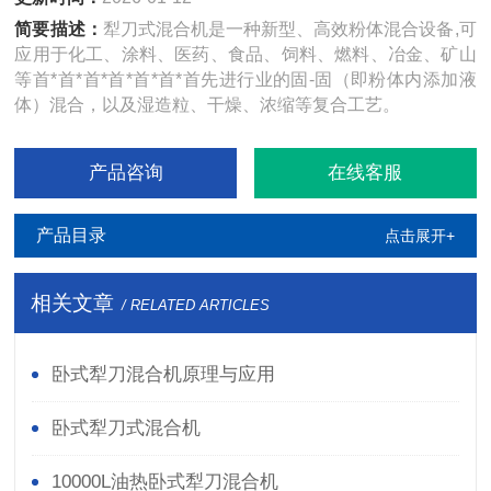
简要描述：
犁刀式混合机是一种新型、高效粉体混合设备,可
应用于化工、涂料、医药、食品、饲料、燃料、冶金、矿山
等首*首*首*首*首*首*首先进行业的固-固（即粉体内添加液
体）混合，以及湿造粒、干燥、浓缩等复合工艺。
产品咨询
在线客服
产品目录
点击展开+
相关文章
/ RELATED ARTICLES
卧式犁刀混合机原理与应用
卧式犁刀式混合机
10000L油热卧式犁刀混合机