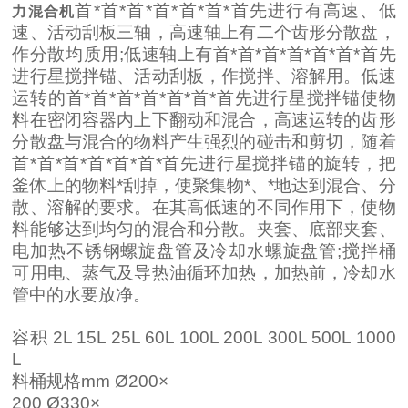
首*首*首*首*首*首*首先进行
有高速、低
力混合机
速、活动刮板三轴，高速轴上有二个齿形分散盘，
作分散均质用;低速轴上有首*首*首*首*首*首*首先
进行星搅拌锚、活动刮板，作搅拌、溶解用。低速
运转的首*首*首*首*首*首*首先进行星搅拌锚使物
料在密闭容器内上下翻动和混合，高速运转的齿形
分散盘与混合的物料产生强烈的碰击和剪切，随着
首*首*首*首*首*首*首先进行星搅拌锚的旋转，把
釜体上的物料*刮掉，使聚集物*、*地达到混合、分
散、溶解的要求。在其高低速的不同作用下，使物
料能够达到均匀的混合和分散。夹套、底部夹套、
电加热不锈钢螺旋盘管及冷却水螺旋盘管;搅拌桶
可用电、蒸气及导热油循环加热，加热前，冷却水
管中的水要放净。
容积 2L 15L 25L 60L 100L 200L 300L 500L 1000
L
料桶规格mm Ø200×
200 Ø330×