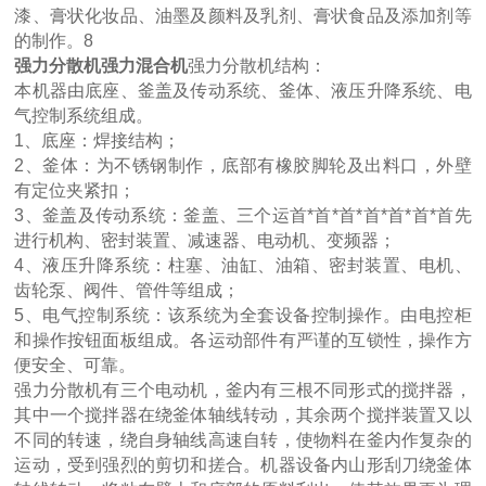
漆、膏状化妆品、油墨及颜料及乳剂、膏状食品及添加剂等
的制作。8
强力分散机强力混合机
强力分散机结构：
本机器由底座、釜盖及传动系统、釜体、液压升降系统、电
气控制系统组成。
1、底座：焊接结构；
2、釜体：为不锈钢制作，底部有橡胶脚轮及出料口，外壁
有定位夹紧扣；
3、釜盖及传动系统：釜盖、三个运首*首*首*首*首*首*首先
进行机构、密封装置、减速器、电动机、变频器；
4、液压升降系统：柱塞、油缸、油箱、密封装置、电机、
齿轮泵、阀件、管件等组成；
5、电气控制系统：该系统为全套设备控制操作。由电控柜
和操作按钮面板组成。各运动部件有严谨的互锁性，操作方
便安全、可靠。
强力分散机有三个电动机，釜内有三根不同形式的搅拌器，
其中一个搅拌器在绕釜体轴线转动，其余两个搅拌装置又以
不同的转速，绕自身轴线高速自转，使物料在釜内作复杂的
运动，受到强烈的剪切和搓合。机器设备内山形刮刀绕釜体