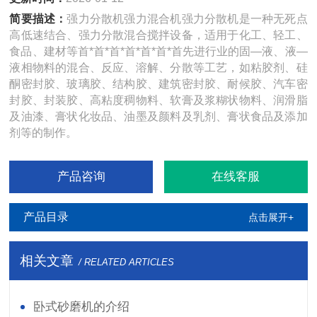
简要描述：
强力分散机强力混合机强力分散机是一种无死点
高低速结合、强力分散混合搅拌设备，适用于化工、轻工、
食品、建材等首*首*首*首*首*首*首先进行业的固—液、液—
液相物料的混合、反应、溶解、分散等工艺，如粘胶剂、硅
酮密封胶、玻璃胶、结构胶、建筑密封胶、耐候胶、汽车密
封胶、封装胶、高粘度稠物料、软膏及浆糊状物料、润滑脂
及油漆、膏状化妆品、油墨及颜料及乳剂、膏状食品及添加
剂等的制作。
产品咨询
在线客服
产品目录
点击展开+
相关文章
/ RELATED ARTICLES
卧式砂磨机的介绍