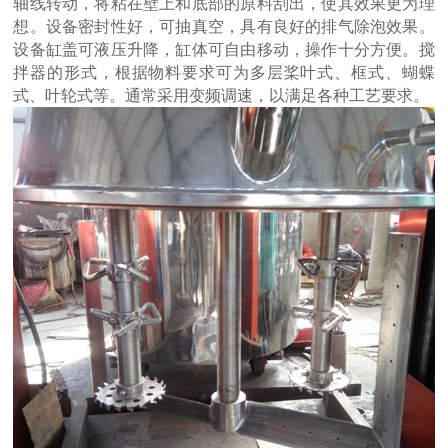
轴线转动，将粘在壁上和底部的原料刮出，使其效果更为理
想。设备密封性好，可抽真空，具有良好的排气除泡效果。
设备缸盖可液压升降，缸体可自由移动，操作十分方便。搅
拌器的形式，根据物料要求可为多层桨叶式、框式、蝴蝶
式、叶轮式等。通常采用变频调速，以满足各种工艺要求。