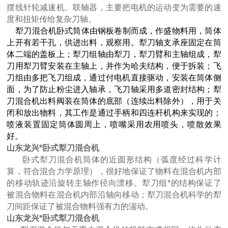
摆线针轮减速机、联轴器，主要把电机的运动变为需要的速
度和扭矩传给复杂刀轴。
犁刀混合机卧式筒体由钢板卷制而成，作盛物料用，筒体
上开有若干孔，供进出料，观察用。犁刀轴支承座固定在筒
体二端的盖板上；犁刀组轴由犁刀，犁刀臂和主轴组成，犁
刀用犁刀臂安装在主轴上，并作为哈夫结构，便于拆装；飞
刀组由多把飞刀组成，通过付电机直接驱动，安装在筒体侧
面，为了防止粉尘进入轴承，飞刀轴采用多道密封结构；犁
刀混合机出料阀装在筒体的底部（连续出料除外），用于关
闭和放出物料，其工作是通过手柄和四连杆机构来实现的；
喷液装置固定筒体圆周上，喷嘴采用农用喷头，喷散效果
好。
山东龙兴*卧式犁刀混合机
卧式犁刀混合机筒体的近圆形结构（弧度经过科学计
算，符合混合力学原理），很好地保证了物料在混合机内部
的移动轨迹沿旋转主轴作径向漂移。犁刀组*的结构保证了
被混合物料在混合机内部沿轴向移动；犁刀混合机科学的犁
刀间距保证了被混合物料强有力的湍动。
山东龙兴*卧式犁刀混合机