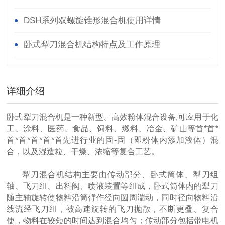
DSH系列双螺旋锥形混合机使用详情
卧式犁刀混合机结构特点及工作原理
详细介绍
卧式犁刀混合机是一种新型、高效粉体混合设备,可应用于化
工、涂料、医药、食品、饲料、燃料、冶金、矿山等首*首*
首*首*首*首*首先进行业的固-固（即粉体内添加液体）混
合，以及湿造粒、干燥、浓缩等复合工艺。
犁刀混合机结构主要由传动部分、卧式筒体、犁刀组
轴、飞刀组、出料阀、喷液装置等组成，卧式筒体内的犁刀
随主轴旋转使物料沿筒臂作径向圆周湍动，同时径向物料沿
线流经飞刀组，被高速旋转的飞刀抛散，不断更叠、复合
使，物料在较短的时间达到混合均匀；传动部分包括带电机