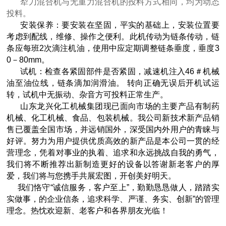
犁刀混合机与无重力混合机的投料方式相同，均为动态
投料。
安装保养：要安装在坚固，平实的基础上，安装位置要
考虑到配线，维修、操作之便利。此机传动为链条传动，链
条应每班2次滴注机油，使用中应定期调整链条垂度，垂度3
0－80mm。
试机：检查各紧固部件是否紧固，减速机注入46＃机械
油至油位线，链条滴加润滑油。 转向正确无误后开机试运
转，试机中无振动、杂音方可投料正常生产。
山东龙兴化工机械集团现已面向市场的主要产品有制药
机械、化工机械、食品、包装机械。我公司新技术新产品销
售已覆盖全国市场，并远销国外，深受国内外用户的青睐与
好评。努力为用户提供优质高效的新产品是本公司一贯的经
营理念，凭着对事业的执着、追求和永远挑战自我的勇气，
我们将不断推荐出新制造更好的设备以答谢新老客户的厚
爱，我们将与您携手共展宏图，开创美好明天。
我们恪守“诚信服务，客户至上”，勤勤恳恳做人，踏踏实
实做事，的企业信条，追求科学、严谨、务实、创新”的管理
理念。热忱欢迎新、老客户和各界朋友光临！