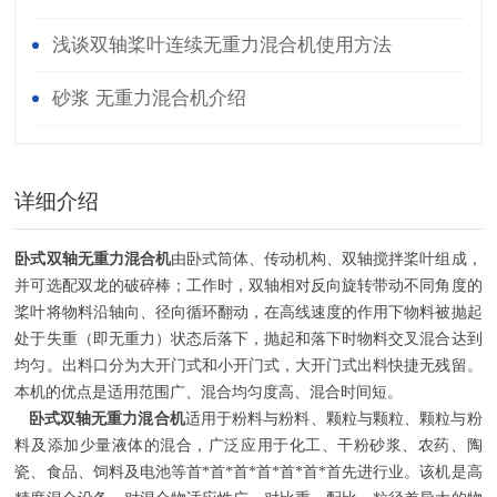
浅谈双轴桨叶连续无重力混合机使用方法
砂浆 无重力混合机介绍
详细介绍
卧式双轴无重力混合机
由卧式筒体、传动机构、双轴搅拌桨叶组成，
并可选配双龙的破碎棒；工作时，双轴相对反向旋转带动不同角度的
桨叶将物料沿轴向、径向循环翻动，在高线速度的作用下物料被抛起
处于失重（即无重力）状态后落下，抛起和落下时物料交叉混合达到
均匀。出料口分为大开门式和小开门式，大开门式出料快捷无残留。
本机的优点是适用范围广、混合均匀度高、混合时间短。
卧式双轴无重力混合机
适用于粉料与粉料、颗粒与颗粒、颗粒与粉
料及添加少量液体的混合，广泛应用于化工、干粉砂浆、农药、陶
瓷、食品、饲料及电池等首*首*首*首*首*首*首先进行业。该机是高