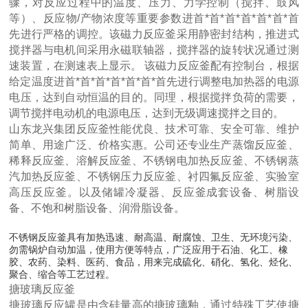
骤，对反应过程中的温度、压力、力学控制（搅拌、鼓风
等）、反应物/产物浓度等重要参数进首*首*首*首*首*首*首
先进行严格的调控。该磁力反应釜采用静密封结构，推进式
搅拌器与电机间采用永磁联轴器，搅拌器的旋转状况通过测
速装置，在测速表上显示。 该磁力反应釜配有控制台，根据
给定温度进首*首*首*首*首*首*首先进行调整电加热器的电源
电压，达到自动恒温的目的。同理，根据搅拌负荷的需要，
调节搅拌电动机的电源电压，达到无级调速搅拌之目的。
山东龙兴集团反应釜性能优良、技术可靠、安全可靠、维护
简单、用途广泛、价格实惠。公司还专业生产蒸馏反应釜、
稀释反应釜、溶解反应釜、不锈钢电加热反应釜、不锈钢蒸
汽加热反应釜、不锈钢压力反应釜、衬四氟反应釜、实验室
高压反应釜。以及储罐冷凝器、反应釜成套设备、树脂设
备、不饱和树脂设备、润滑脂设备。
不锈钢反应釜具有加热迅速、耐高温、耐腐蚀、卫生、无环境污染、
勿需锅炉自动加温，使用方便等特点，广泛应用于石油、化工、橡
胶、农药、染料、医药、食品，用来完成硫化、硝化、氢化、烃化、
聚合、缩合等工艺过程。
搪玻璃反应釜
搪玻璃反应罐是由含硅量高的搪玻璃釉，通过特殊工艺使搪