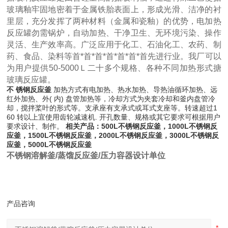
玻璃釉牢固地密着于金属铁胎表面上，形成光滑、洁净的衬
里层，充分发挥了两种材料（金属和瓷釉）的优势，电加热
反应罐勿需锅炉，自动加热、干净卫生、无环境污染、操作
灵活、生产效率高。广泛应用于化工、石油化工、农药、制
药、食品、染料等首*首*首*首*首*首*首先进行业。我厂可以
为用户提供50-5000Ｌ二十多个规格、各种不同加热形式搪
玻璃反应罐。
不
锈钢反应釜
加热方式有电加热、热水加热、导热油循环加热、远
(
)
红外加热、外
内
盘管加热等，冷却方式为夹套冷却和釜内盘管冷
1
却，搅拌桨叶的形式等。支承座有支承式或耳式支座等。转速超过
60
.
转以上宜使用齿轮减速机
开孔数量、规格或其它要求可根据用户
相关产品：500L不锈钢反应釜，1000L不锈钢反
要求设计、制作。
应釜，1500L不锈钢反应釜，2000L不锈钢反应釜，3000L不锈钢反
应釜，5000L不锈钢反应釜
不锈钢溶解釜/蒸馏反应釜/压力容器设计单位
产品咨询