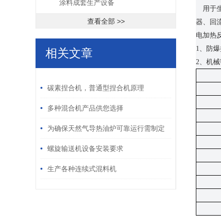
涂料成套生产设备
用于
查看全部 >>
器、回
电加热
1、防
相关文章
2、机
/ RELATED ARTICLES
碳素捏合机，普通型捏合机原理
多种混合机产品供您选择
为确保天然气导热油炉可靠运行需制定
科学的定期维护保养方案
螺旋输送机设备安装要求
生产各种连续式混料机