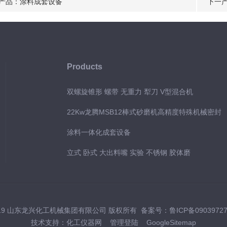
产品：
涂料成套设备
下一
Products
双螺旋锥形 螺带 无重力 犁刀 V型混合机
22Kw龙腾MSB12棒式砂磨机高精度特殊机械密封
涂料一体化成套设备
立式 卧式 大出料嘴 实验 不锈钢 胶体磨
019 山东龙兴化工机械集团有限公司 版权所有 备案号：
鲁ICP备0903972
技术支持：
化工仪器网
管理登陆
GoogleSitemap