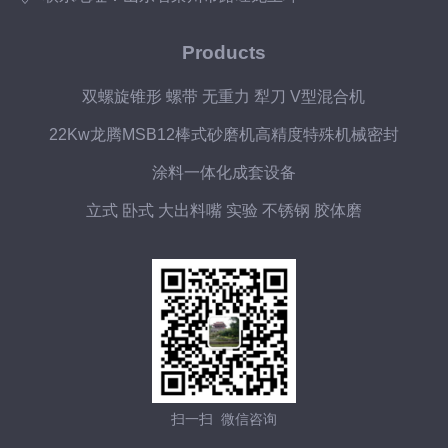
Products
双螺旋锥形 螺带 无重力 犁刀 V型混合机
22Kw龙腾MSB12棒式砂磨机高精度特殊机械密封
涂料一体化成套设备
立式 卧式 大出料嘴 实验 不锈钢 胶体磨
扫一扫 微信咨询