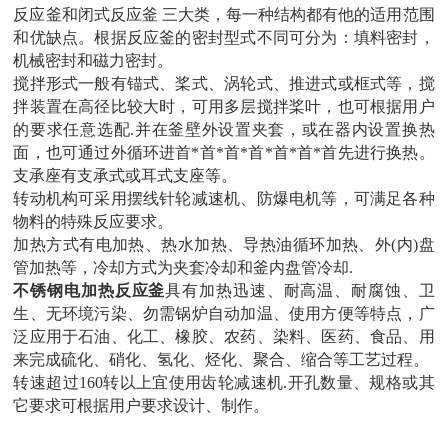
反应釜和闭式反应釜 三大类，每一种结构都有他的适用范围
和优缺点。根据反应釜的密封型式不同可分为：填料密封，
机械密封和磁力密封。
搅拌形式一般有锚式、桨式、涡轮式、推进式或框式等，搅
拌装置在高径比较大时，可用多层搅拌桨叶，也可根据用户
的要求任意选配.并在釜壁外设置夹套，或在器内设置换热
面，也可通过外循环进首*首*首*首*首*首*首先进行换热。
支承座有支承式或耳式支座等。
转动机构可采用摆线针轮减速机、防爆电机等，可满足各种
物料的特殊反应要求。
加热方式有电加热、热水加热、导热油循环加热、外(内)盘
管加热等，冷却方式为夹套冷却和釜内盘管冷却.
不锈钢电加热反应釜
具有加热迅速、耐高温、耐腐蚀、卫
生、无环境污染、勿需锅炉自动加温、使用方便等特点，广
泛应用于石油、化工、橡胶、农药、染料、医药、食品、用
来完成硫化、硝化、氢化、烃化、聚合、缩合等工艺过程。
转速超过160转以上宜使用齿轮减速机.开孔数量、规格或其
它要求可根据用户要求设计、制作。