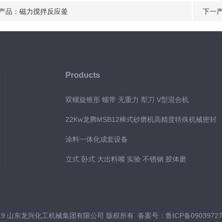
产品：
磁力搅拌反应釜
下一
Products
双螺旋锥形 螺带 无重力 犁刀 V型混合机
22Kw龙腾MSB12棒式砂磨机高精度特殊机械密封
涂料一体化成套设备
立式 卧式 大出料嘴 实验 不锈钢 胶体磨
019 山东龙兴化工机械集团有限公司 版权所有 备案号：
鲁ICP备0903972