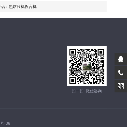
产品：
热熔胶机捏合机
扫一扫 微信咨询
7号-36