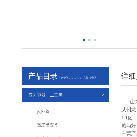
产品目录
详细
/ PRODUCT MENU
压力容器一二三类
山
莱州龙
反应釜
1.1
高压反应釜
赖与好
主营产