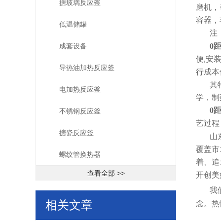
搪玻璃反应釜
磨机，
容器，
低温储罐
注
成套设备
0
便,安
导热油加热反应釜
行成本
其
电加热反应釜
学，制
0
不锈钢反应釜
艺过程
搪瓷反应釜
山
覆盖市
螺纹管换热器
着、追
查看全部 >>
开创美
我
相关文章
念。热