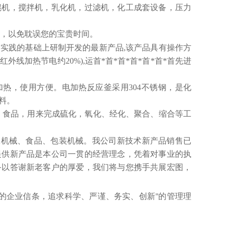
辊机，搅拌机，乳化机，过滤机，化工成套设备，压力
，以免耽误您的宝贵时间。
期实践的基础上研制开发的最新产品,该产品具有操作方
红外线加热节电约20%),运首*首*首*首*首*首*首先进
加热，使用方便。
电加热反应釜
采用304不锈钢，是化
料。
，食品，用来完成硫化，氧化、经化、聚合、缩合等工
工机械、食品、包装机械。我公司新技术新产品销售已
提供新产品是本公司一贯的经营理念，凭着对事业的执
备以答谢新老客户的厚爱，我们将与您携手共展宏图，
的企业信条，追求科学、严谨、务实、创新
的管理理
"