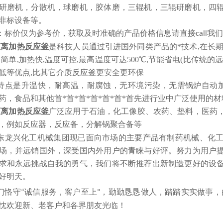
研磨机，分散机，球磨机，胶体磨，三辊机，三辊研磨机，四
非标设备等。
：标价仅为参考价，获取及时准确的产品价格信息请直接
我们
call
距离加热反应釜
是科技人员通过引进国外同类产品的*技术,在长
装简单,加热快,温度可控,最高温度可达500℃,节能省电(比传统的远
低等优点,比其它介质反应釜更安全更环保
特点是升温快，耐高温，耐腐蚀，无环境污染，无需锅炉自动
药，食品和其他首*首*首*首*首*首*首先进行业中广泛使用的材
距离加热反应釜
广泛应用于石油，化工像胶、农药、垫料，医药
，例如反应器，反应备，分解锅聚合备等
东龙兴化工机械集团
现已面向市场的主要产品有制药机械、化
场，并远销国外，深受国内外用户的青睐与好评。努力为用户
求和永远挑战自我的勇气，我们将不断推荐出新制造更好的设
好明天。
们恪守
诚信服务，客户至上
，勤勤恳恳做人，踏踏实实做事，
“
"
忱欢迎新、老客户和各界朋友光临！