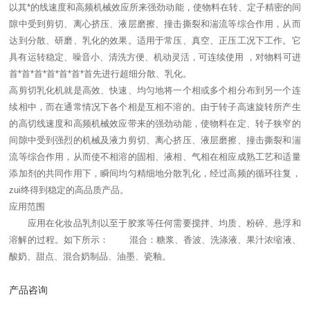
以其*的线速度和高频机械效应所来强劲动能，使物料在转、定子精密的间
隙中受到剪切、离心挤压、液层磨擦、撞击撕裂和湍流等综合作用，从而
达到分散、研磨、乳化的效果。适用于常压、真空、正压工况下工作。它
具有运转稳定、噪音小、清洗方便、机动灵活，可连续使用 ，对物料可进
首*首*首*首*首*首*首先进行超细分散、乳化。
高剪切乳化机就是高效、快速、均匀地将一个相或多个相分布到另一个连
续相中，而在通常情况下各个相是互相不溶的。由于转子高速旋转所产生
的高切线速度和高频机械效应带来的强劲动能，使物料在定、转子狭窄的
间隙中受到强烈的机械及液力剪切、离心挤压、液层磨擦、撞击撕裂和湍
流等综合作用，从而使不相溶的固相、液相、气相在相应成熟工艺和适量
添加剂的共同作用下，瞬间均匀精细地分散乳化，经过高频的循环往复，
zui终得到稳定的高品质产品。
应用范围
应用在化妆品乳剂以至于胶浆等任何需要搅拌、均质、粉碎、悬浮和
溶解的过程。如下所示： 混合：糖浆、香波、洗涤液、果汁浓缩液、
酸奶、甜点、混合奶制品、油墨、瓷釉。
产品咨询