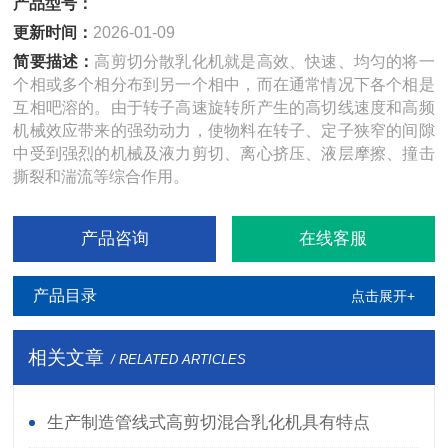
产品型号：
更新时间：
2026-01-09
简要描述：
高剪切分散乳化机就是高效、快速、均匀的将一
个相或多个相分布到另一个相中，而在通常情况下各个相是
互相吧溶的。由于转子高速旋转所产生的高切线速度和高频
机械效应带来的强劲动力，使物料在转子、定子狭窄的间隙
中受到强烈的机械及液力剪切、离心挤压、液层摩擦、撞击
撕裂和湍流等综合作用。
产品咨询
在线客服
产品目录
点击展开+
相关文章
/ RELATED ARTICLES
生产制造管线式高剪切混合乳化机具有特点