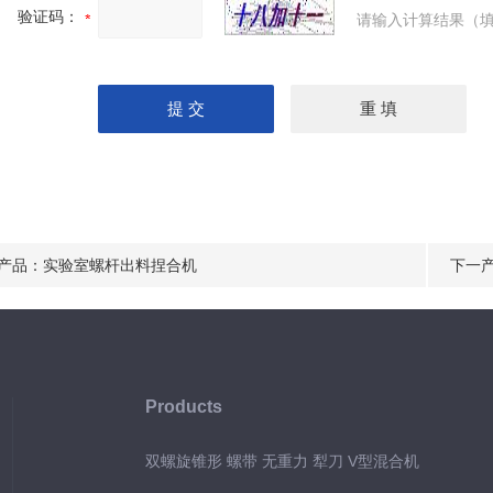
验证码：
请输入计算结果（填
产品：
实验室螺杆出料捏合机
下一
首*首
式混
Products
双螺旋锥形 螺带 无重力 犁刀 V型混合机