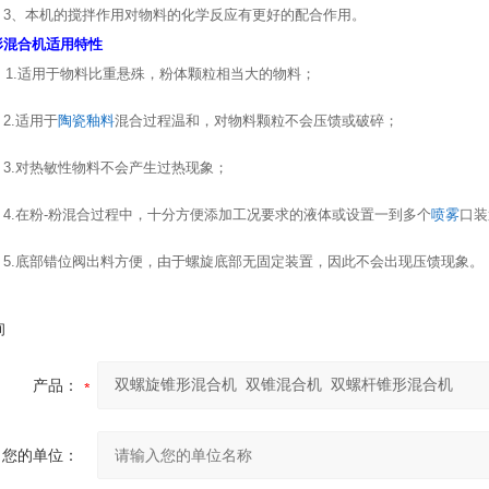
、本机的搅拌作用对物料的化学反应有更好的配合作用。
形混合机适用特性
.适用于物料比重悬殊，粉体颗粒相当大的物料；
.适用于
陶瓷釉料
混合过程温和，对物料颗粒不会压馈或破碎；
.对热敏性物料不会产生过热现象；
.在粉-粉混合过程中，十分方便添加工况要求的液体或设置一到多个
喷雾
口装
.底部错位阀出料方便，由于螺旋底部无固定装置，因此不会出现压馈现象。
询
产品：
您的单位：