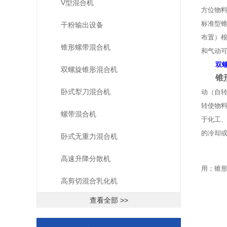
V型混合机
方位物
标准型
干粉输出设备
布置）
锥形螺带混合机
和气动
双
双螺旋锥形混合机
锥
卧式犁刀混合机
动（自转
转使物
螺带混合机
于化工
的冷却
卧式无重力混合机
J
高速升降分散机
用；锥
高剪切混合乳化机
1
查看全部 >>
2