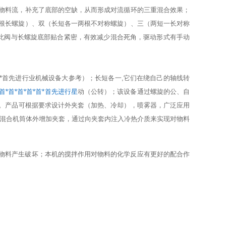
物料流，补充了底部的空缺，从而形成对流循环的三重混合效果；
根长螺旋）、双（长短各一两根不对称螺旋）、三（两短一长对称
，此阀与长螺旋底部贴合紧密，有效减少混合死角，驱动形式有手动
首*首先进行业机械设备大参考）；长短各一,它们在绕自己的轴线转
*首*首*首*首*首*首先进行星
动（公转）；该设备通过螺旋的公、自
。产品可根据要求设计外夹套（加热、冷却），喷雾器，广泛应用
在混合机筒体外增加夹套，通过向夹套内注入冷热介质来实现对物料
物料产生破坏；本机的搅拌作用对物料的化学反应有更好的配合作