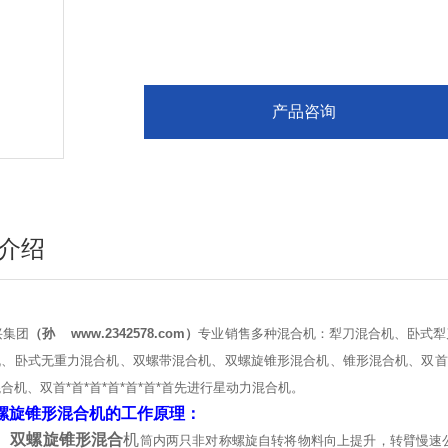
产品咨询
介绍
兴集团
（孙
www.2342578.com
）
专业销售多种混合机：犁刀混合机、卧式犁
、卧式无重力混合机、双螺带混合机、双螺旋锥形混合机、锥形混合机、双首*首*首
合机、双首*首*首*首*首*首*首先进行星动力混合机。
螺旋锥形混合机的工作原理：
双螺旋锥形混合
机
筒内两只非对称螺旋自转将物料向上提升，转臂慢速