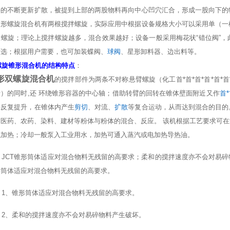
料的不断更新扩散，被提到上部的两股物料再向中心凹穴汇合，形成一股向下的
锥形螺旋混合机有两根搅拌螺旋，实际应用中根据设备规格大小可以采用单（一
根螺旋；理论上搅拌螺旋越多，混合效果越好；设备一般采用梅花状“错位阀”
可选；根据用户需要，也可加装蝶阀、
球阀
、星形卸料器、边出料等。
螺旋锥形混合机的结构特点
：
形双螺旋混合机
的搅拌部件为两条不对称悬臂螺旋（化工首*首*首*首*首*
）的同时,还 环绕锥形容器的中心轴；借助转臂的回转在锥体壁面附近又作
首
料反复提升，在锥体内产生
剪切
、对流、
扩散
等复合运动，从而达到混合的目的
、医药、农药、染料、建材等粉体与粉体的混合、反应。 该机根据工艺要求可
或加热；冷却一般泵入工业用水，加热可通入蒸汽或电加热导热油。
CT锥形筒体适应对混合物料无残留的高要求；柔和的搅拌速度亦不会对易碎
形筒体适应对混合物料无残留的高要求。
、锥形筒体适应对混合物料无残留的高要求。
、柔和的搅拌速度亦不会对易碎物料产生破坏。