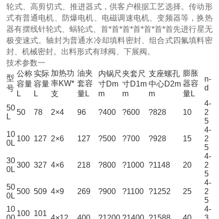
轮式、高剪切式、推进器式，供客户根据工艺选择。传动形
式有普通电机、防爆电机、电磁调速电机、变频器等，换热
器有摆线针轮式、蜗轮式、首*首*首*首*首*首*首先进行星无
极变速式。轴封为普通水冷却填料密封、组合式四氟填料密
封、机械密封。出料形式有球阀、下展阀。
技术参数一
加热功
油夹
膨胀
公称
实际
内锅尺
夹套尺
支座螺孔
型
n-
率KW*
套容
器容
容量
容量
寸Dm
寸D1m
中心D2m
d
号
L
L
支
量L
m
m
m
量L
4-
50
50
78
2×4
96
?400
?600
?828
10
2
L
5
4-
10
100
127
2×6
127
?500
?700
?928
15
2
0L
5
4-
30
300
327
4×6
218
?800
?1000
?1148
20
2
0L
5
4-
50
500
509
4×9
269
?900
?1100
?1252
25
2
0L
5
10
4-
100
101
00
4×12
400
?1200
?1400
?1588
40
3