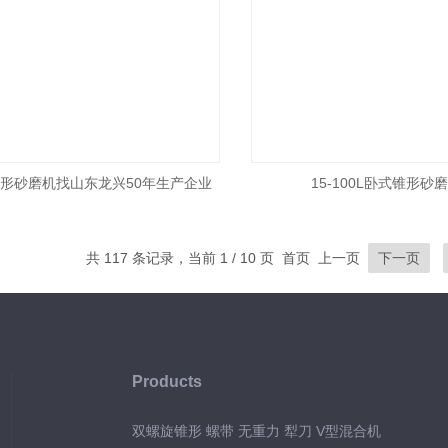
形砂磨机找山东龙兴50年生产企业
15-100L卧式锥形砂
共 117 条记录，当前 1 / 10 页 首页 上一页
下一页
Products
双螺旋锥形 螺带 无重力 犁刀 V型混合机