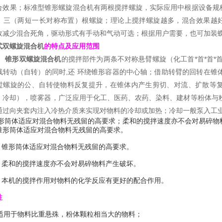
合效果；标准型锥形螺旋混合机有两根搅拌螺旋，实际应用中根据设备规
、三（两短一长对称布置）根螺旋；理论上搅拌螺旋越多，混合效果越好
效减少混合死角，驱动形式有手动和气动可选；根据用户需要，也可加装
式双螺旋混合机
的特点及应用范围
锥形双螺旋混合机
的搅拌部件为两条不对称悬臂螺旋（化工首*首*首*首
线转动（自转）的同时,还 环绕锥形容器的中心轴；借助转臂的回转在锥体壁
过螺旋的公、自转使物料反复提升，在锥体内产生剪切、对流、扩散等
、冷却），喷雾器，广泛应用于化工、医药、农药、染料、建材等粉体与
通过向夹套内注入冷热介质来实现对物料的冷却或加热；冷却一般泵入工
体适应对混合物料无残留的高要求；柔和的搅拌速度亦不会对易碎物料
锥形筒体适应对混合物料无残留的高要求。
形筒体适应对混合物料无残留的高要求。
和的搅拌速度亦不会对易碎物料产生破坏。
机的搅拌作用对物料的化学反应有更好的配合作用。
性
用于物料比重悬殊，粉体颗粒相当大的物料；