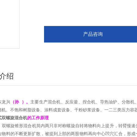
产品咨询
介绍
东龙兴
（孙 ）。
主要生产混合机、反应釜、捏合机、导热油炉、分散机
滤机、不饱和树脂设备、涂料成套设备、干粉砂浆设备、一二三类压力容
式双螺旋混合机
的工作原理
螺旋锥形混合机筒内两只非对称螺旋自转将物料向上提升，转臂慢速公
位物料的不断更新扩散，被提到上部的两股物料再向中心凹穴汇合，形成