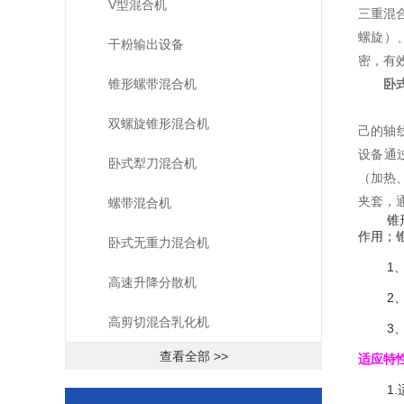
V型混合机
三重混
螺旋）
干粉输出设备
密，有
锥形螺带混合机
卧
双螺旋锥形混合机
己的轴
设备通
卧式犁刀混合机
（加热
夹套，
螺带混合机
锥形筒
作用；
卧式无重力混合机
1、锥
高速升降分散机
2、柔
高剪切混合乳化机
3、本
查看全部 >>
适应特
1.适