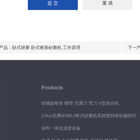
产品：
卧式研磨 卧式锥形砂磨机 工作原理
下一
Products
双螺旋锥形 螺带 无重力 犁刀 V型混合机
22Kw龙腾MSB12棒式砂磨机高精度特殊机械密封
涂料一体化成套设备