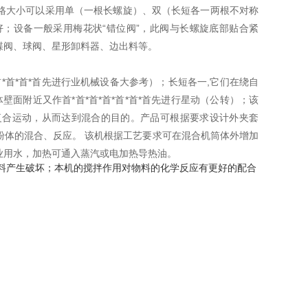
格大小可以采用单（一根长螺旋）、双（长短各一两根不对称
；设备一般采用梅花状“错位阀”，此阀与长螺旋底部贴合紧
蝶阀、球阀、星形卸料器、边出料等。
*首*首*首先进行业机械设备大参考）；长短各一,它们在绕自
面附近又作首*首*首*首*首*首*首先进行星动（公转）；该
复合运动，从而达到混合的目的。产品可根据要求设计外夹套
粉体的混合、反应。 该机根据工艺要求可在混合机筒体外增加
业用水，加热可通入蒸汽或电加热导热油。
产生破坏；本机的搅拌作用对物料的化学反应有更好的配合