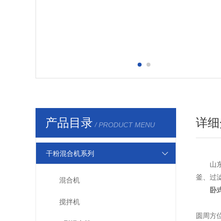
产品目录
详细
/ PRODUCT MENU
干粉混合机系列
山
釜、过
混合机
卧
搅拌机
双
圆周方