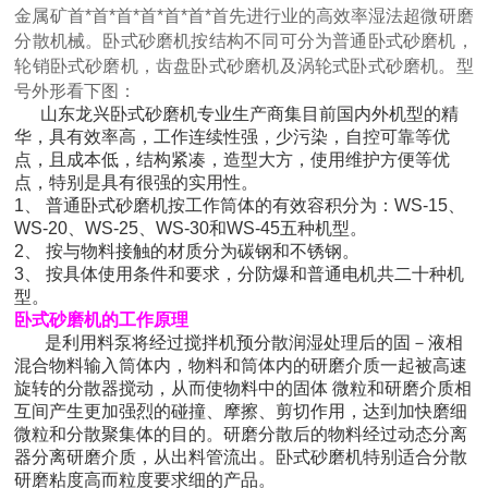
金属矿首*首*首*首*首*首*首先进行业的高效率湿法超微研磨
分散机械。卧式砂磨机按结构不同可分为普通卧式砂磨机，
轮销卧式砂磨机，齿盘卧式砂磨机及涡轮式卧式砂磨机。型
号外形看下图：
山东龙兴卧式砂磨机专业生产商集目前国内外机型的精
华，具有效率高，工作连续性强，少污染，自控可靠等优
点，且成本低，结构紧凑，造型大方，使用维护方便等优
点，特别是具有很强的实用性。
1、 普通卧式砂磨机按工作筒体的有效容积分为：WS-15、
WS-20、WS-25、WS-30和WS-45五种机型。
2、 按与物料接触的材质分为碳钢和不锈钢。
3、 按具体使用条件和要求，分防爆和普通电机共二十种机
型。
卧式砂磨机的工作原理
是利用料泵将经过搅拌机预分散润湿处理后的固－液相
混合物料输入筒体内，物料和筒体内的研磨介质一起被高速
旋转的分散器搅动，从而使物料中的固体 微粒和研磨介质相
互间产生更加强烈的碰撞、摩擦、剪切作用，达到加快磨细
微粒和分散聚集体的目的。研磨分散后的物料经过动态分离
器分离研磨介质，从出料管流出。卧式砂磨机特别适合分散
研磨粘度高而粒度要求细的产品。