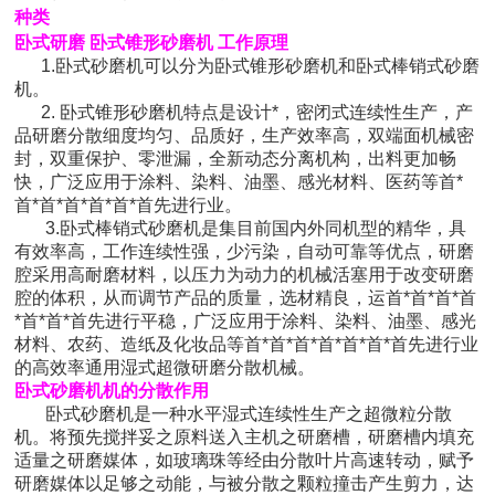
种类
卧式研磨 卧式锥形砂磨机 工作原理
1.卧式砂磨机可以分为卧式锥形砂磨机和卧式棒销式砂磨
机。
2. 卧式锥形砂磨机特点是设计*，密闭式连续性生产，产
品研磨分散细度均匀、品质好，生产效率高，双端面机械密
封，双重保护、零泄漏，全新动态分离机构，出料更加畅
快，广泛应用于涂料、染料、油墨、感光材料、医药等首*
首*首*首*首*首*首先进行业。
3.卧式棒销式砂磨机是集目前国内外同机型的精华，具
有效率高，工作连续性强，少污染，自动可靠等优点，研磨
腔采用高耐磨材料，以压力为动力的机械活塞用于改变研磨
腔的体积，从而调节产品的质量，选材精良，运首*首*首*首
*首*首*首先进行平稳，广泛应用于涂料、染料、油墨、感光
材料、农药、造纸及化妆品等首*首*首*首*首*首*首先进行业
的高效率通用湿式超微研磨分散机械。
卧式砂磨机机的分散作用
卧式砂磨机是一种水平湿式连续性生产之超微粒分散
机。将预先搅拌妥之原料送入主机之研磨槽，研磨槽内填充
适量之研磨媒体，如玻璃珠等经由分散叶片高速转动，赋予
研磨媒体以足够之动能，与被分散之颗粒撞击产生剪力，达