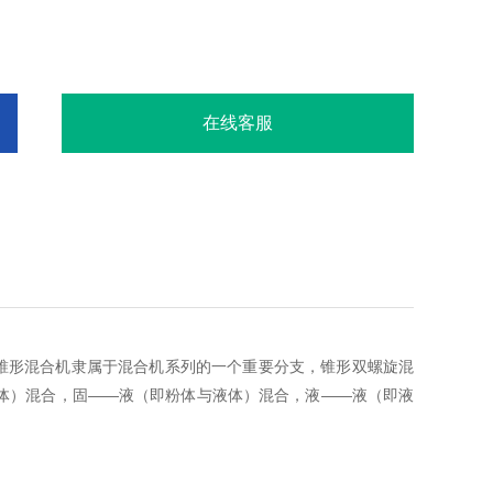
在线客服
锥形混合机隶属于混合机系列的一个重要分支，锥形双螺旋混
体）混合，固——液（即粉体与液体）混合，液——液（即液