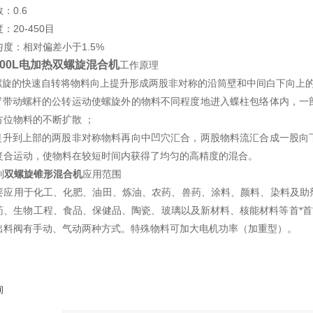
：0.6
：20-450目
度：相对偏差小于1.5%
000L电加热双螺旋混合机
工作原理
双螺旋的快速自转将物料向上提升形成两股非对称的沿筒壁和中间白下向上的
转臂带动螺杆的公转运动使螺旋外的物料不同程度地进入蝶柱包络体内，
方位物料的不断扩散 ；
被提升到上部的两股非对称物料再向中凹穴汇合，两股物料流汇合成一股
复合运动，使物料在较短时间内获得了均匀的高精度的混合。
列
双螺旋锥形混合机
应用范围
要应用于化工、化肥、油田、炼油、农药、兽药、涂料、颜料、染料及助
药、生物工程、食品、保健品、陶瓷、玻璃以及新材料、核能材料等首*首*
出料阀有手动、气动两种方式。特殊物料可加大电机功率（加重型）。
询