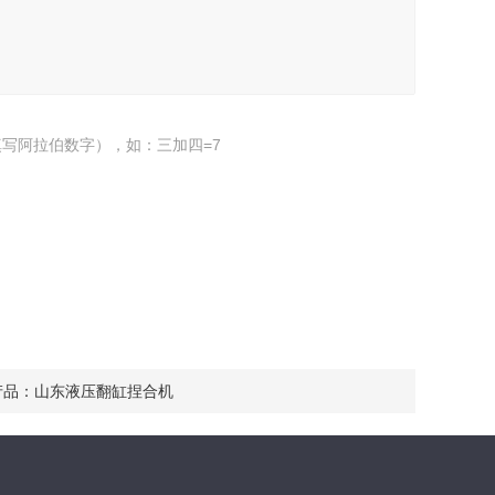
写阿拉伯数字），如：三加四=7
产品：
山东液压翻缸捏合机