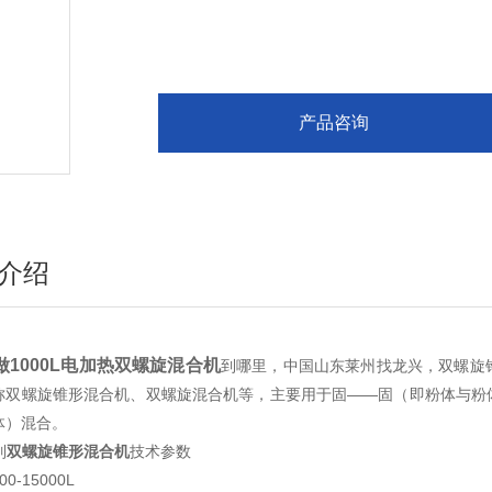
产品咨询
介绍
做1000L电加热双螺旋混合机
到哪里，中国山东莱州找龙兴，双螺旋
称双螺旋锥形混合机、双螺旋混合机等，主要用于固——固（即粉体与粉
体）混合。
列
双螺旋锥形混合机
技术参数
0-15000L