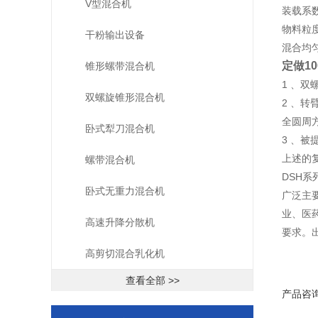
V型混合机
装载系数
物料粒度
干粉输出设备
混合均匀
定做1
锥形螺带混合机
1 、
双螺旋锥形混合机
2 、
全圆周
卧式犁刀混合机
3 、
上述的
螺带混合机
DSH系
卧式无重力混合机
广泛主
业、医
高速升降分散机
要求。
高剪切混合乳化机
查看全部 >>
产品咨