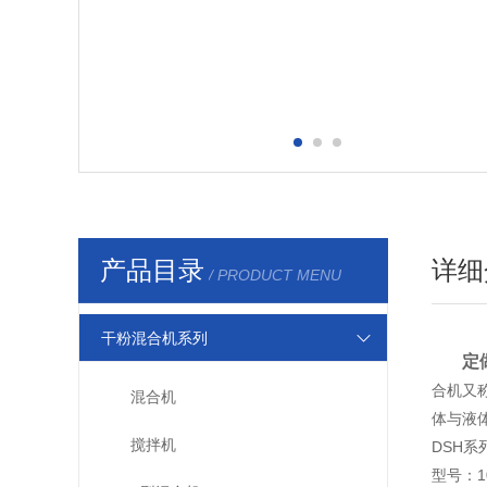
产品目录
详细
/ PRODUCT MENU
干粉混合机系列
定
合机又
混合机
体与液
搅拌机
DSH系
型号：10