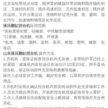
过走齿轮带动从动桨，搅拌桨的螺旋叶带动物料既作轴向积
压，又做径向积压；既作高速积压，又作低速积压；既作挤
压运动，又作分离运动，使物料经过充分揉、搓、掺和、混
合均匀，加速物料物理及化学反应。
液压翻缸捏合机
应用范围
*高粘度密封胶、硅橡胶、中性酸性玻璃胶
*口香糖、泡泡糖、纸浆、纤维素
*电池、油墨、颜料、染料、医药、树脂、塑料、橡胶、化
妆品
山东液压翻缸捏合机
操作方法
1.开机前，需保证检查捏合机内无杂物，皮带轮护罩已经上
好紧固，减速机内齿轮油位在油位计1/2至2/3处。用手盘动
捏合机，保证转动部件无异响和磨擦等现象。
操作人必须穿好工作服、戴好安全帽、口罩和护目镜等劳保
用品。
3.开机时应再次确认捏合机内部及转动部件处无异物和工作
人员后方能合闸开机。开机时捏合机现场必须有专人看护，
工作人员摘牌后先在配电室合上断路器，再用现场开关合闸
开机。