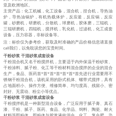
亚及欧洲地区。
主营产品：化工机械，化工设备，混合机，捏合机，导热油
炉，导热油锅炉，有机热载体炉，反应釜，反应锅，反应
罐，砂磨机，研磨机，分散机，球磨机，胶体磨，三辊机，
三辊研磨机，四辊机，搅拌机，乳化机，过滤机，化工成套
设备，压力容器，非标设备等。
注：标价仅为参考价，获取及时准确的产品价格信息请直接
我们，以免耽误您的宝贵时间。
call
干粉砂浆 干混砂浆成套设备
干粉混合机又名干粉搅拌机，主要适于内外保温干粉砂浆、
干粉涂料、腻子粉、化工等干粉材料混合搅拌的企业的混合
生产，食品、医药首*首*首*首*首*首*首先进行业需要用不
锈钢干粉混合机，该机采用的卧式机体、螺带式搅拌，具有
占地面积小、操作方便、维修简单、均匀度高、残留小、密
封好、无震动、粉尘小等优
点。
干粉砂浆 干混砂浆成套设备
干粉搅拌机是一种新型混合设备，广泛应用于腻子膏、真石
漆、千粉、腻子、医药、食品、化学品、饲料、陶瓷、耐火
材料等即粉体、即粉体与胶浆液的混合，化工、复合肥、染