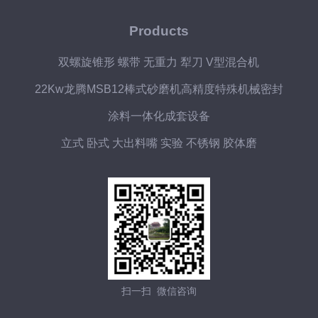
Products
双螺旋锥形 螺带 无重力 犁刀 V型混合机
22Kw龙腾MSB12棒式砂磨机高精度特殊机械密封
涂料一体化成套设备
立式 卧式 大出料嘴 实验 不锈钢 胶体磨
扫一扫 微信咨询