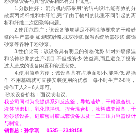
粉砂浆设备与其他设备相比有如下优点。
1.分散性好： 混合机内部采用*的结构设计,能有效的分
散聚丙烯纤维和木纤维,完*了由于物料的比重不同引起的离
析和纤维二次团聚等问题。
2.使用范围广：该设备能够满足不同性能要求的干粉砂
浆的生产需要.如:砌筑砂浆.抹灰砂浆.保温系统所需砂浆.装饰
砂浆等各种干粉砂浆。
3.性价比高：该设备具有明显的价格优势,针对外墙保温
和装饰砂浆的生产项目,不但投资少,效益高,而且避免了投资
过大造成的设备闲置和资源浪费。
4.使用简单方便：该设备具有占地面积小,能耗低,易操
作,不用基础就可直接安装使用的优点，每小时生产2-8吨，
操作工人2－6人即可。
砂浆设备价格：面议或电议。
我公司同时为您提供系列反应釜，导热油炉，干粉混合机，
液体研磨机，乳化搅拌机、捏合混合机，涂料成套设备，干
粉砂浆设备、硅胶密封胶成套设备以及一二三压力容器设计
与制造。
销售总：孙学琪 0535—2348158