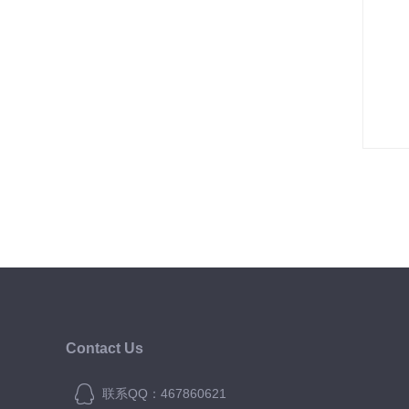
Contact Us
联系QQ：467860621