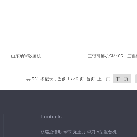
山东纳米砂磨机
三辊研磨机SM405，三
共 551 条记录，当前 1 / 46 页 首页 上一页
下一页
Products
双螺旋锥形 螺带 无重力 犁刀 V型混合机