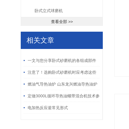
卧式立式球磨机
查看全部 >>
相关文章
/ RELATED ARTICLES
一文与您分享卧式砂磨机的各组成部件
功能特点
注意了！选购卧式砂磨机时应考虑这些
关键因素
燃油气导热油炉 山东龙兴燃油导热油炉
燃气导热油炉
定做3000L循环导热油螺带混合机技术参
数
电加热反应釜常见形式