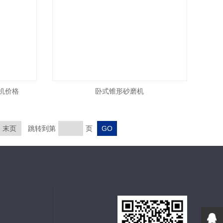
辊机价格
卧式锥形砂磨机
末页
跳转到第
页