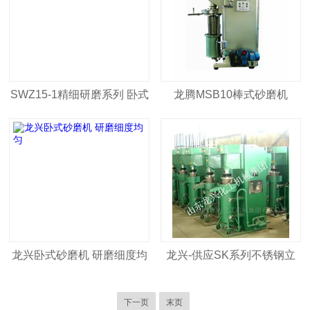
SWZ15-1精细研磨系列 卧式
龙腾MSB10棒式砂磨机
密闭锥形砂磨机
龙兴卧式砂磨机 研磨细度均
龙兴-供应SK系列不锈钢立
匀
式液压升降砂磨机
下一页
末页