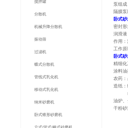
搅拌罐
泵组成
隔膜泵
分散机
卧式砂
密封形
机械升降分散机
润滑液
振动筛
作用：
工作原
过滤机
卧式砂
精细化
蝶式分散机
涂料油
管线式乳化机
农药：
造纸：
移动式乳化机
山
油炉、
纳米砂磨机
干粉砂
卧式锥形砂磨机
立式/篮式/棒式砂磨机