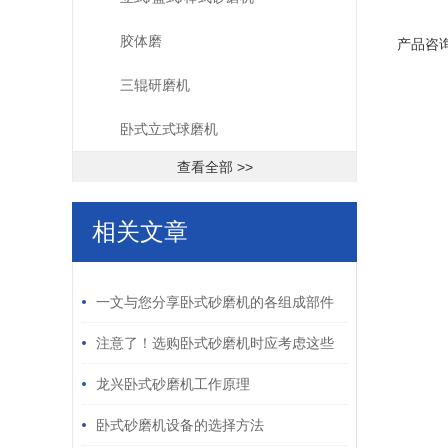
胶体磨
产品咨
三辊研磨机
卧式立式球磨机
查看全部 >>
相关文章
/ RELATED ARTICLES
一文与您分享卧式砂磨机的各组成部件
功能特点
注意了！选购卧式砂磨机时应考虑这些
关键因素
龙兴卧式砂磨机工作原理
卧式砂磨机设备的选择方法