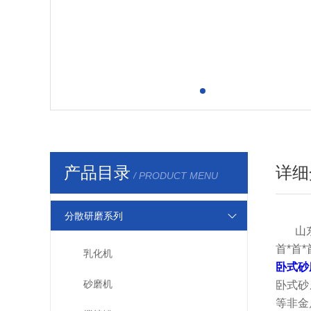
产品目录
详细
/ PRODUCT MENU
分散研磨系列
山
首*首
乳化机
卧式砂
砂磨机
卧式砂
等非金