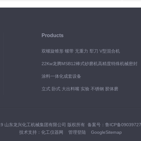
Products
双螺旋锥形 螺带 无重力 犁刀 V型混合机
22Kw龙腾MSB12棒式砂磨机高精度特殊机械密封
涂料一体化成套设备
立式 卧式 大出料嘴 实验 不锈钢 胶体磨
019 山东龙兴化工机械集团有限公司 版权所有 备案号：
鲁ICP备0903972
技术支持：
化工仪器网
管理登陆
GoogleSitemap