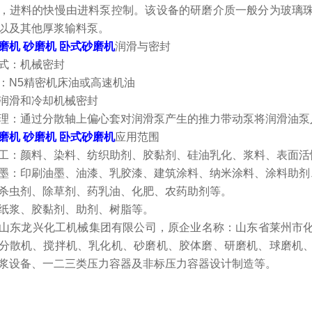
，进料的快慢由进料泵控制。该设备的研磨介质一般分为玻璃
以及其他厚浆输料泵。
磨机 砂磨机 卧式砂磨机
润滑与密封
式：机械密封
：N5精密机床油或高速机油
润滑和冷却机械密封
理：通过分散轴上偏心套对润滑泵产生的推力带动泵将润滑油泵入
磨机 砂磨机 卧式砂磨机
应用范围
工：颜料、染料、纺织助剂、胶黏剂、硅油乳化、浆料、表面活性
墨：印刷油墨、油漆、乳胶漆、建筑涂料、纳米涂料、涂料助剂
杀虫剂、除草剂、药乳油、化肥、农药助剂等。
纸浆、胶黏剂、助剂、树脂等。
东龙兴化工机械集团有限公司，原企业名称：山东省莱州市化
分散机、搅拌机、乳化机、砂磨机、胶体磨、研磨机、球磨机
浆设备、一二三类压力容器及非标压力容器设计制造等。