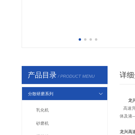
产品目录
详细
/ PRODUCT MENU
分散研磨系列
龙
高速升
乳化机
体及液—
砂磨机
龙兴高