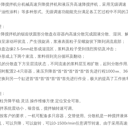
降搅拌机分机械高速升降搅拌机和液压升高速降搅拌机，采用无级调速
于油性涂料）等多种形式。无级调速功能能充分满足各工艺过程中不同的
理：
降搅拌机的锯齿状圆形分散盘在容器内高速分散完成固液分散、湿润、
液呈滚动环状流，产生强旋涡，浆液表面粒子呈螺旋状下降到涡流底部；
散盘边缘2.5-5mm处形成湍流区，浆料及粒子受到强烈剪切及冲击；
外形成上下两个束流，浆料得到充分循环及翻动；
机的分散盘下方呈层流状态，不同流速的浆料层互相扩散，起到分散作用
时配置2-4只容器，液压升降首*首*首*首*首*首*首先进行程1000
变换到另一个缸进首*首*首*首*首*首*首先进行作业，极大的提高了工作
能：
柱升降平稳.灵活.操作维修方便.定位安全可靠。
搅拌系统震动小，噪音低，搅拌轴转速可调。
可按客户的要求，一机可配备多只容器，交替使用。分散机是一种搅拌液体
机，可以升降，可以旋转，可以0-1500r/min任意调节转速。由于采用高