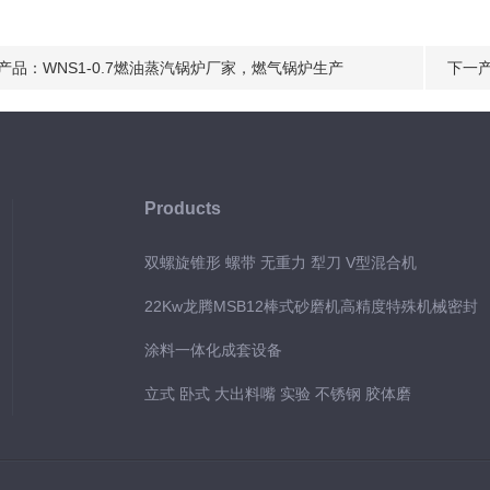
产品：
WNS1-0.7燃油蒸汽锅炉厂家，燃气锅炉生产
下一
Products
双螺旋锥形 螺带 无重力 犁刀 V型混合机
22Kw龙腾MSB12棒式砂磨机高精度特殊机械密封
涂料一体化成套设备
立式 卧式 大出料嘴 实验 不锈钢 胶体磨