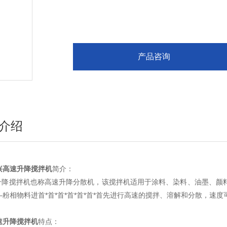
散机由升降系统、主传动、搅拌系统、导向机构
理。分散盘型式：平盘锯齿式、三义桨式、碟式
产品咨询
介绍
兴高速升降搅拌机
简介：
降搅拌机也称高速升降分散机，该搅拌机适用于涂料、染料、油墨、颜料
粉相物料进首*首*首*首*首*首*首先进行高速的搅拌、溶解和分散，速度可任
速升降搅拌机
特点：