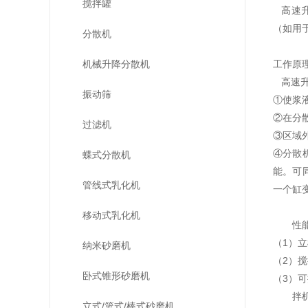
搅拌罐
高速升
（如用
分散机
机械升降分散机
工作原
高速升
振动筛
①使浆
②在分
过滤机
③区域
④分散
蝶式分散机
能。可同
管线式乳化机
一个缸
移动式乳化机
性
（1）立
纳米砂磨机
（2）
卧式锥形砂磨机
（3）
拌
立式/篮式/棒式砂磨机