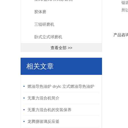
锯
所
胶体磨
三辊研磨机
产品咨
卧式立式球磨机
查看全部 >>
相关文章
/ RELATED ARTICLES
燃油导热油炉 drylc 立式燃油导热油炉
卧式燃油导热油炉
无重力混合机简介
无重力混合机的安装保养
龙腾搪玻璃反应釜