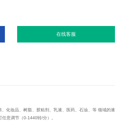
、电控箱五部分组成，各部分结构紧凑、合
、其它形式。
在线客服
、化妆品、树脂、胶粘剂、乳液、医药、石油、等 领域的液
意调节（0-1440转/分）。