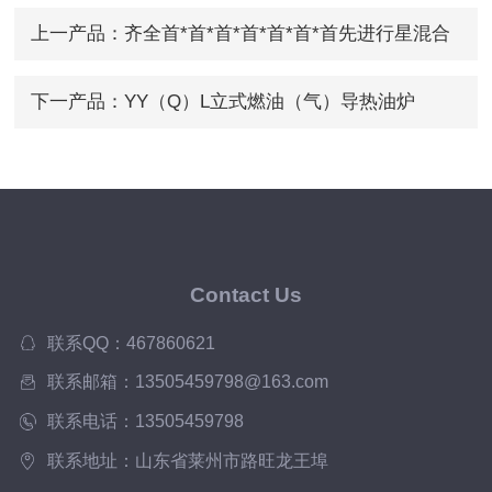
上一产品：
齐全首*首*首*首*首*首*首先进行星混合
机
下一产品：
YY（Q）L立式燃油（气）导热油炉
Contact Us
联系QQ：467860621
联系邮箱：13505459798@163.com
联系电话：13505459798
联系地址：山东省莱州市路旺龙王埠