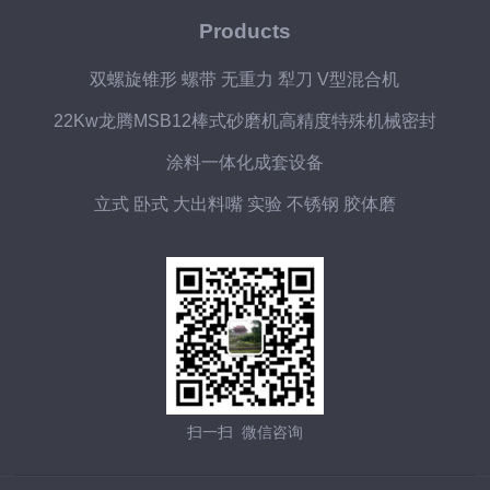
Products
双螺旋锥形 螺带 无重力 犁刀 V型混合机
22Kw龙腾MSB12棒式砂磨机高精度特殊机械密封
涂料一体化成套设备
立式 卧式 大出料嘴 实验 不锈钢 胶体磨
扫一扫 微信咨询