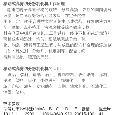
移动式高剪切分散乳化机
工作原理：
是通过转子高速平稳的旋转，形成高频、强烈的周围切线
速度、角向速度等综合动能效应；在定子的作
用下，定、转子合理狭窄的间隙中形成强烈、往复的液力剪
切、摩擦、离心挤压、液流碰撞等综合效应，物
料在容器中循环往复以上工作过程，终使不相溶或难相溶的
两相或多相迅速、均匀、细腻地完成分散、乳
化、均质、溶解等工艺过程，与成熟的配方和合理的添加剂
（如：乳化剂、分散剂、稳定剂等）配合，终
得到高品质、稳定的产品。
移动式高剪切分散乳化机
的应用：
食品、饮料、造纸、石油、香精香料、改性沥青、涂料、
洗涤、塑料、日化、生物医药、精细化工、皮
革、印染、农药、纺织助剂、印刷、油水乳化、石油化工、
油墨、染料。
技术参数：
型号
功率kw
转速r/min
A
B
C
D
E
容量L
重量kg
101
1.1
2900
106
140
640
910
200
15-100
41