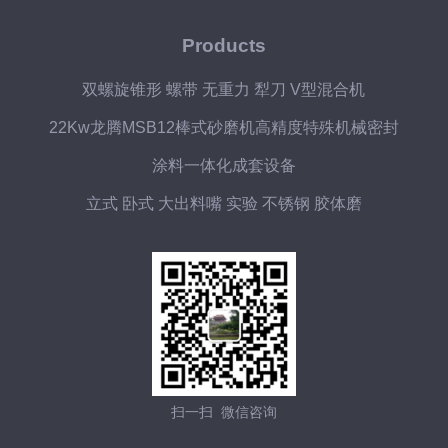
Products
双螺旋锥形 螺带 无重力 犁刀 V型混合机
22Kw龙腾MSB12棒式砂磨机高精度特殊机械密封
涂料一体化成套设备
立式 卧式 大出料嘴 实验 不锈钢 胶体磨
扫一扫 微信咨询