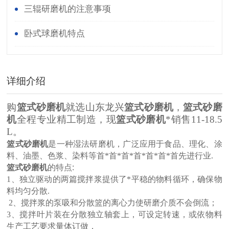
三辊研磨机的注意事项
卧式球磨机特点
详细介绍
购
篮式砂磨机
就选山东龙兴
篮式砂磨机
，
篮式砂磨
机
全程专业精工制造，现
篮式砂磨机
*销售
11-18.5
L
。
篮式砂磨机
是一种湿法研磨机，广泛应用于食品、理化、涂
料、油墨、色浆、染料等首*首*首*首*首*首*首先进行业
.
篮式砂磨机
的特点
:
1
、独立驱动的两篇搅拌浆提供了*平稳的物料循环，确保物
料均匀分散
.
2
、搅拌浆的泵吸和分散篮的离心力使研磨介质不会倒流；
3
、搅拌叶片装在分散独立轴套上，可设定转速，或依物料
生产工艺要求量体订做，