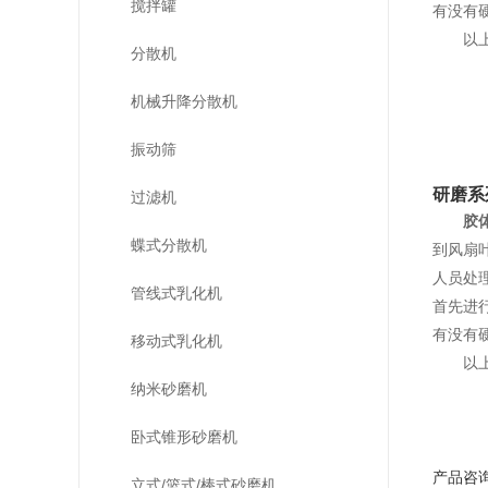
搅拌罐
有没有
以
分散机
机械升降分散机
振动筛
研磨系
过滤机
胶
蝶式分散机
到风扇
人员处
管线式乳化机
首先进
有没有
移动式乳化机
以
纳米砂磨机
卧式锥形砂磨机
产品咨
立式/篮式/棒式砂磨机