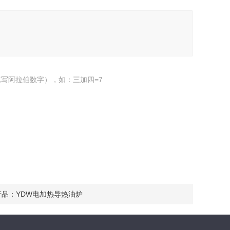
写阿拉伯数字），如：三加四=7
产品：
YDW电加热导热油炉