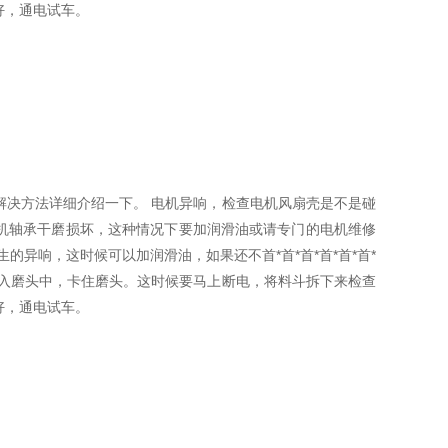
好，通电试车。
解决方法详细介绍一下。 电机异响，检查电机风扇壳是不是碰
机轴承干磨损坏，这种情况下要加润滑油或请专门的电机维修
异响，这时候可以加润滑油，如果还不首*首*首*首*首*首*
进入磨头中，卡住磨头。这时候要马上断电，将料斗拆下来检查
好，通电试车。