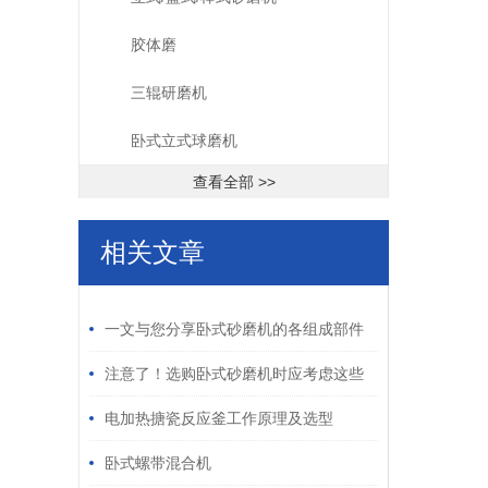
胶体磨
三辊研磨机
卧式立式球磨机
查看全部 >>
相关文章
/ RELATED ARTICLES
一文与您分享卧式砂磨机的各组成部件
功能特点
注意了！选购卧式砂磨机时应考虑这些
关键因素
电加热搪瓷反应釜工作原理及选型
卧式螺带混合机