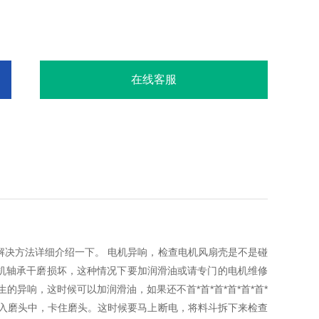
在线客服
解决方法详细介绍一下。 电机异响，检查电机风扇壳是不是碰
机轴承干磨损坏，这种情况下要加润滑油或请专门的电机维修
异响，这时候可以加润滑油，如果还不首*首*首*首*首*首*
进入磨头中，卡住磨头。这时候要马上断电，将料斗拆下来检查