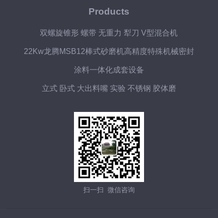
Products
双螺旋锥形 螺带 无重力 犁刀 V型混合机
22Kw龙腾MSB12棒式砂磨机高精度特殊机械密封
涂料一体化成套设备
立式 卧式 大出料嘴 实验 不锈钢 胶体磨
扫一扫 微信咨询