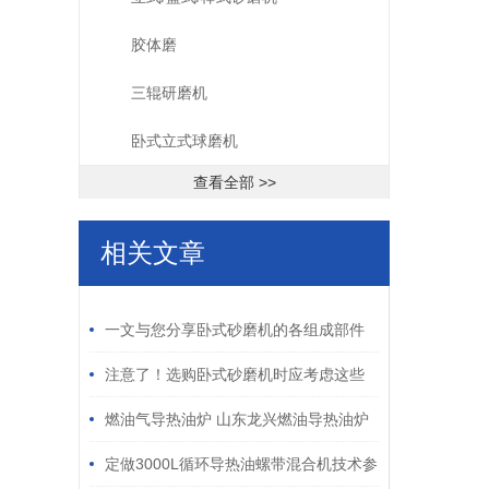
胶体磨
三辊研磨机
卧式立式球磨机
查看全部 >>
相关文章
/ RELATED ARTICLES
一文与您分享卧式砂磨机的各组成部件
功能特点
注意了！选购卧式砂磨机时应考虑这些
关键因素
燃油气导热油炉 山东龙兴燃油导热油炉
燃气导热油炉
定做3000L循环导热油螺带混合机技术参