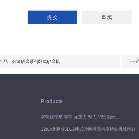
产品：
分散研磨系列卧式砂磨机
下一
Products
双螺旋锥形 螺带 无重力 犁刀 V型混合机
22Kw龙腾MSB12棒式砂磨机高精度特殊机械密封