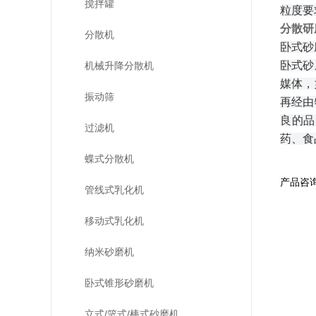
搅拌罐
粒度要
分散研
分散机
卧式砂
卧式砂
机械升降分散机
媒体，
振动筛
再经由
良的品
过滤机
药、食
蝶式分散机
产品咨
管线式乳化机
移动式乳化机
纳米砂磨机
卧式锥形砂磨机
立式/篮式/棒式砂磨机