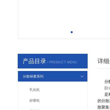
产品目录
详细
/ PRODUCT MENU
分散研磨系列
分
卧
乳化机
是
砂磨机
的分散
散聚集