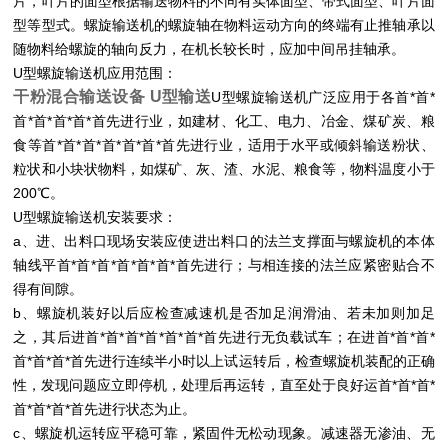
片，叶片的面型根据输送物料的不同有实体面型、带式面型、叶片面
型等型式。螺旋输送机的螺旋轴在物料运动方向的终端有止推轴承以
随物料给螺旋的轴向反力，在机长较长时，应加中间吊挂轴承。
U型螺旋输送机应用范围：
干粉混合输送设备 U型输送
U型螺旋输送机广泛应用于各首*首*
首*首*首*首*首先进行业，​如建材、化工、电力、冶金、煤矿炭、粮
食等首*首*首*首*首*首*首先进行业，适用于水平或倾斜输送粉状、
粒状和小块状物料，如煤矿、灰、渣、水泥、粮食等，物料温度小于
200℃。
U型螺旋输送机安装要求：
a、进、出料口现场安装应使进出料口的法兰支撑面与螺旋机的本体
轴线平首*首*首*首*首*首*首先进行；与相连接的法兰应紧密贴合不
得有间隙。
b、螺旋机装好以后应检查减速机是否加足润滑油、若未加则加足
之，其后进首*首*首*首*首*首*首先进行无负载试车；在进首*首*首*
首*首*首*首先进行连续半小时以上试运转后，检查螺旋机装配的正确
性，发现问题应立即停机，处理后再运转，直至处于良好运首*首*首*
首*首*首*首先进行状态为止。
c、螺旋机运转应平稳可靠，紧固件无松动现象。减速器无渗油、无