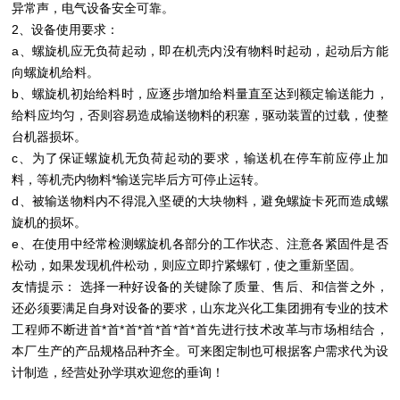
异常声，电气设备安全可靠。
2、设备使用要求：
a、螺旋机应无负荷起动，即在机壳内没有物料时起动，起动后方能
向螺旋机给料。
b、螺旋机初始给料时，应逐步增加给料量直至达到额定输送能力，
给料应均匀，否则容易造成输送物料的积塞，驱动装置的过载，使整
台机器损坏。
c、为了保证螺旋机无负荷起动的要求，输送机在停车前应停止加
料，等机壳内物料*输送完毕后方可停止运转。
d、被输送物料内不得混入坚硬的大块物料，避免螺旋卡死而造成螺
旋机的损坏。
e、在使用中经常检测螺旋机各部分的工作状态、注意各紧固件是否
松动，如果发现机件松动，则应立即拧紧螺钉，使之重新坚固。
友情提示： 选择一种好设备的关键除了质量、售后、和信誉之外，
还必须要满足自身对设备的要求，山东龙兴化工集团拥有专业的技术
工程师不断进首*首*首*首*首*首*首先进行技术改革与市场相结合，
本厂生产的产品规格品种齐全。可来图定制也可根据客户需求代为设
计制造，经营处孙学琪欢迎您的垂询！