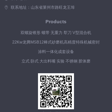
联系地址：山东省莱州市路旺龙王埠
Products
双螺旋锥形 螺带 无重力 犁刀 V型混合机
22Kw龙腾MSB12棒式砂磨机高精度特殊机械密封
涂料一体化成套设备
立式 卧式 大出料嘴 实验 不锈钢 胶体磨