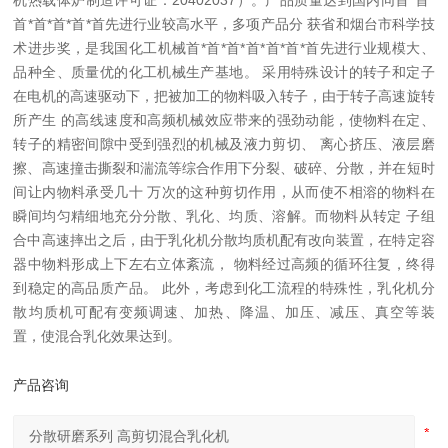
机热载体炉制造许可证：20402037）。产品质量达到国内同首*首*
首*首*首*首*首先进行业较高水平，多项产品分 获省和烟台市科学技
术进步奖，是我国化工机械首*首*首*首*首*首*首先进行业规模大、
品种全、质量优的化工机械生产基地。 采用特殊设计的转子和定子
在电机的高速驱动下，把被加工的物料吸入转子，由于转子高速旋转
所产生 的高线速度和高频机械效应带来的强劲动能，使物料在定、
转子的精密间隙中受到强烈的机械及液力剪切、 离心挤压、液层磨
擦、高速撞击撕裂和湍流等综合作用下分裂、破碎、分散，并在短时
间让内物料承受几十 万次的这种剪切作用，从而使不相溶的物料在
瞬间均匀精细地充分分散、乳化、均质、溶解。而物料从转定 子组
合中高速摔出之后，由于乳化机分散均质机配有改向装置，在特定容
器中物料形成上下左右立体紊流， 物料经过高频的循环往复，终得
到稳定的高品质产品。 此外，考虑到化工流程的特殊性，乳化机分
散均质机可配有变频调速、加热、降温、加压、减压、真空等装
置，使混合乳化效果达到。
产品咨询