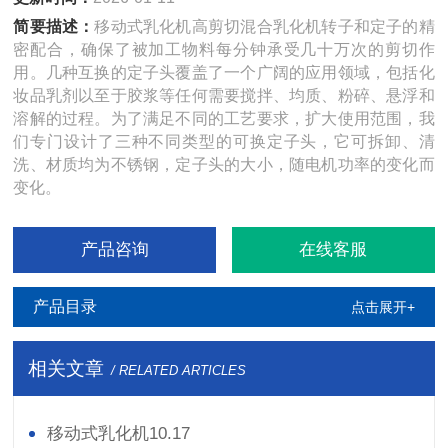
简要描述：
移动式乳化机高剪切混合乳化机转子和定子的精
密配合，确保了被加工物料每分钟承受几十万次的剪切作
用。几种互换的定子头覆盖了一个广阔的应用领域，包括化
妆品乳剂以至于胶浆等任何需要搅拌、均质、粉碎、悬浮和
溶解的过程。为了满足不同的工艺要求，扩大使用范围，我
们专门设计了三种不同类型的可换定子头，它可拆卸、清
洗、材质均为不锈钢，定子头的大小，随电机功率的变化而
变化。
产品咨询
在线客服
产品目录
点击展开+
相关文章
/ RELATED ARTICLES
移动式乳化机10.17