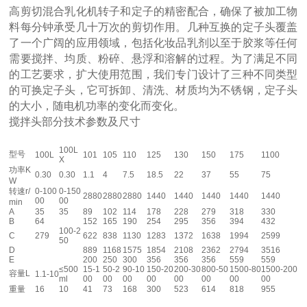
高剪切混合乳化机转子和定子的精密配合，确保了被加工物
料每分钟承受几十万次的剪切作用。几种互换的定子头覆盖
了一个广阔的应用领域，包括化妆品乳剂以至于胶浆等任何
需要搅拌、均质、粉碎、悬浮和溶解的过程。为了满足不同
的工艺要求，扩大使用范围，我们专门设计了三种不同类型
的可换定子头，它可拆卸、清洗、材质均为不锈钢，定子头
的大小，随电机功率的变化而变化。
搅拌头部分技术参数及尺寸
100L
型号
100L
101
105
110
125
130
150
175
1100
X
功率K
0.30
0.30
1.1
4
7.5
18.5
22
37
55
75
W
转速r/
0-100
0-150
2880
2880
2880
1440
1440
1440
1440
1440
00
00
min
A
35
35
89
102
114
178
228
279
318
330
B
64
152
165
190
254
295
356
394
432
100-2
C
279
622
838
1130
1283
1372
1638
1994
2599
50
D
889
1168
1575
1854
2108
2362
2794
3516
E
200
250
300
356
356
356
559
559
≤500
15-1
50-2
90-10
150-20
200-30
800-50
1500-80
1500-200
容量L
1.1-10
ml
00
00
00
00
00
00
00
00
重量
16
10
41
73
168
300
523
614
818
955