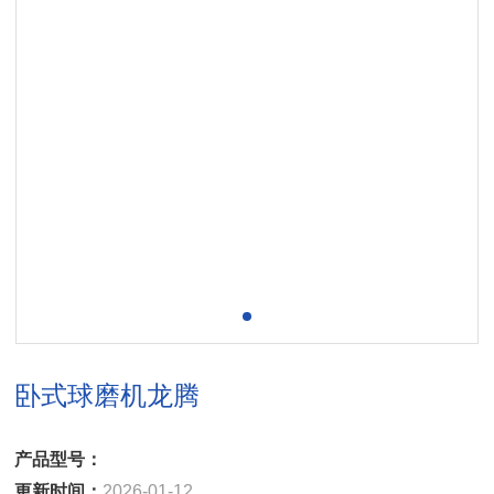
卧式球磨机龙腾
产品型号：
更新时间：
2026-01-12