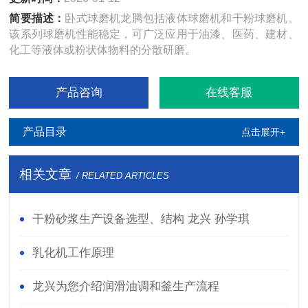
简要描述：
卧式球磨机龙腾包括液体球磨机和干粉球磨机。
该系列球磨机性能稳定，可广泛应用于油漆、医药、建材、
化工等液体或粉状体物料的分散研磨。
产品咨询
在线客服
产品目录
点击展开+
相关文章
/ RELATED ARTICLES
干粉砂浆生产设备选型、结构 龙兴 孙学琪
乳化机工作原理
龙兴为您介绍润滑油调和釜生产流程