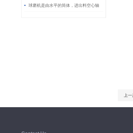
球磨机是由水平的筒体，进出料空心轴
及磨头等部分组成
上一