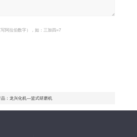
写阿拉伯数字），如：三加四=7
产品：
龙兴化机—篮式研磨机