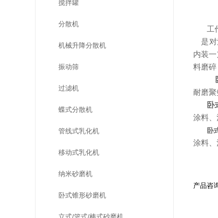
搅拌罐
分散机
工
是对流
机械升降分散机
内装一
振动筛
料磨碎
过滤机
耐磨聚
卧
蝶式分散机
涂料、
卧
管线式乳化机
涂料、
移动式乳化机
纳米砂磨机
产品咨
卧式锥形砂磨机
立式/篮式/棒式砂磨机