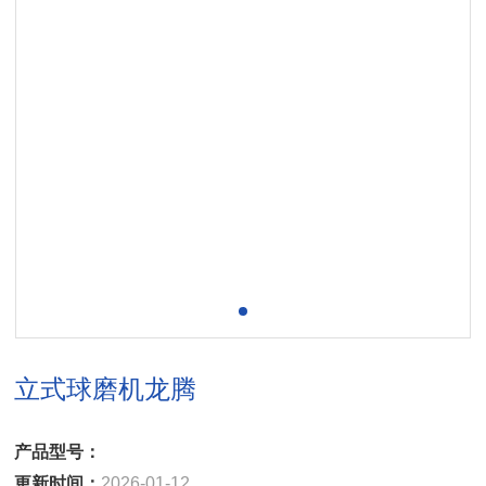
立式球磨机龙腾
产品型号：
更新时间：
2026-01-12