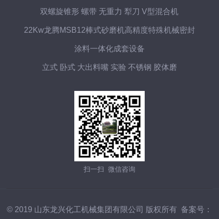
双螺旋锥形 螺带 无重力 犁刀 V型混合机
22Kw龙腾MSB12棒式砂磨机高精度特殊机械密封
涂料一体化成套设备
立式 卧式 大出料嘴 实验 不锈钢 胶体磨
扫一扫 微信咨询
© 2019 山东龙兴化工机械集团有限公司 版权所有 备案号：