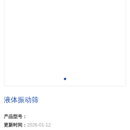
液体振动筛
产品型号：
更新时间：
2026-01-12