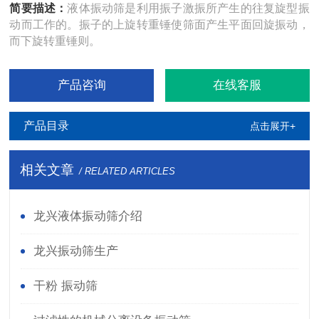
简要描述：
液体振动筛是利用振子激振所产生的往复旋型振
动而工作的。振子的上旋转重锤使筛面产生平面回旋振动，
而下旋转重锤则。
产品咨询
在线客服
产品目录
点击展开+
相关文章
/ RELATED ARTICLES
龙兴液体振动筛介绍
龙兴振动筛生产
干粉 振动筛