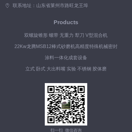
联系地址：山东省莱州市路旺龙王埠
Products
双螺旋锥形 螺带 无重力 犁刀 V型混合机
22Kw龙腾MSB12棒式砂磨机高精度特殊机械密封
涂料一体化成套设备
立式 卧式 大出料嘴 实验 不锈钢 胶体磨
扫一扫 微信咨询