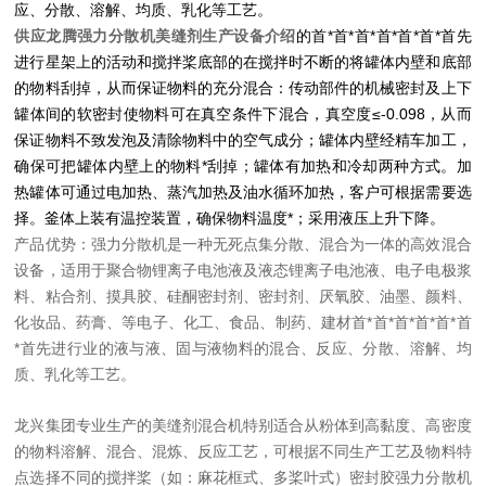
应、分散、溶解、均质、乳化等工艺。
供应龙腾强力分散机美缝剂生产设备介绍
的首*首*首*首*首*首*首先
进行星架上的活动和搅拌桨底部的在搅拌时不断的将罐体内壁和底部
的物料刮掉，从而保证物料的充分混合：传动部件的机械密封及上下
罐体间的软密封使物料可在真空条件下混合，真空度≤-0.098，从而
保证物料不致发泡及清除物料中的空气成分；罐体内壁经精车加工，
确保可把罐体内壁上的物料*刮掉；罐体有加热和冷却两种方式。加
热罐体可通过电加热、蒸汽加热及油水循环加热，客户可根据需要选
择。釜体上装有温控装置，确保物料温度*；采用液压上升下降。
产品优势：强力分散机是一种无死点集分散、混合为一体的高效混合
设备，适用于聚合物锂离子电池液及液态锂离子电池
液、电子电极浆
料、粘合剂、摸具胶、硅酮密封剂、密封剂、厌氧胶、油墨、颜料、
化妆品、药膏、等电子、化工、食品、制药、建材首*首*首*首*首*首
*首先进行业的液与液、固与液物料的混合、反应、分散、溶解、均
质、乳化等工艺。
龙兴集团专业生产的美缝剂混合机特别适合从粉体到高黏度、高密度
的物料溶解、混合、混炼、反应工艺，可根据不同生产工艺及物料特
点选择不同的搅拌桨（如：麻花框式、多桨叶式）密封胶强力分散机