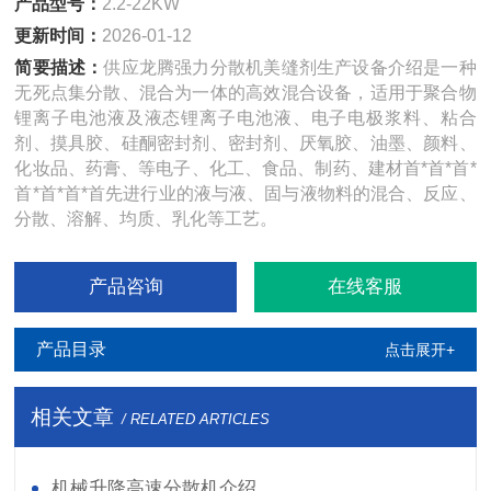
产品型号：
2.2-22KW
更新时间：
2026-01-12
简要描述：
供应龙腾强力分散机美缝剂生产设备介绍是一种
无死点集分散、混合为一体的高效混合设备，适用于聚合物
锂离子电池液及液态锂离子电池液、电子电极浆料、粘合
剂、摸具胶、硅酮密封剂、密封剂、厌氧胶、油墨、颜料、
化妆品、药膏、等电子、化工、食品、制药、建材首*首*首*
首*首*首*首先进行业的液与液、固与液物料的混合、反应、
分散、溶解、均质、乳化等工艺。
产品咨询
在线客服
产品目录
点击展开+
相关文章
/ RELATED ARTICLES
机械升降高速分散机介绍