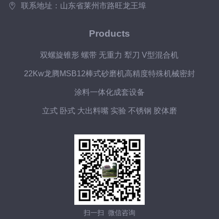
联系地址：山东省莱州市路旺龙王埠
Products
双螺旋锥形 螺带 无重力 犁刀 V型混合机
22Kw龙腾MSB12棒式砂磨机高精度特殊机械密封
涂料一体化成套设备
立式 卧式 大出料嘴 实验 不锈钢 胶体磨
扫一扫 微信咨询