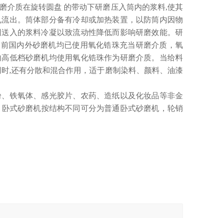
磨介质在旋转圆盘 的带动下研磨压入筒内的浆料,使其
孔流出。筒体部分备有冷却或加热装置，以防筒内因物
因送入的浆料冷凝以致流动性降低而影响研磨效能。研
，目前国内外砂磨机均已使用氧化锆珠充当研磨介质，氧
内高低档砂磨机均使用氧化锆珠作为研磨介质。当给料
同时,还有分散和混合作用，适于磨制染料、颜料、油漆
粉、铁氧体、感光胶片、农药、造纸以及化妆品等非金
械。卧式砂磨机按结构不同可分为普通卧式砂磨机，轮销