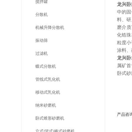
搅拌罐
龙兴卧
中的固
分散机
料、研
磨介质
机械升降分散机
化锆珠
振动筛
粒度小
涂料、
过滤机
龙兴卧
属矿首
蝶式分散机
卧式砂
管线式乳化机
移动式乳化机
纳米砂磨机
产品咨
卧式锥形砂磨机
立式/篮式/棒式砂磨机