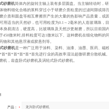
式砂磨机
筒体内的旋转主轴上装有多层圆盘。当主轴转动时，研
体物料细化合格的浆料穿过小于研磨介质粒度的过滤间隙或筛
磨介质和圆盘等相互摩擦所产生的大量的热影响产品质量，或
可用适当的天然砂，也可用粒度为0.1～2毫米的人造玻璃珠
本身易清洁，硬度高，比玻璃珠及天然沙更耐磨，所以目前国
于450微米时,排料粒度可达1微米以下。这种磨机在细化物料的
药物和其他悬浮液或胶悬剂等。
式砂磨机
是一种广泛用于涂料、染料、油漆、油墨、医药、磁
*首*首*首*首*首*首先进行业的高效率湿法超微研磨分散机
磨机，齿盘卧式砂磨机及涡轮式卧式砂磨机。
询
产品：