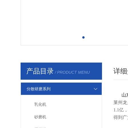
产品目录
详细
/ PRODUCT MENU
分散研磨系列
山
莱州龙
乳化机
1.1
砂磨机
得到广