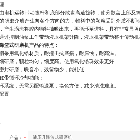
理
由电机运转带动拨杆和底部分散盘高速旋转，使分散盘上部及
的研磨介质产生向各个方向的力，物料中的颗粒受到介质不断
，产生涡流将腔内物料抽吸出来，再循环至进料，具有非常显著
通过控制油泵工作带动液压机架升降，液压机架带动整个传动机
降篮式研磨机
产品的特点：
研磨梢采用氧化锆材质，耐撞击抗磨损，耐腐蚀，耐高温。
超精细研磨，颗粒均匀，细度高。使用氧化锆珠效果更好
篮式密封研磨，噪音小，残留物少，能耗低
研磨缸带循环冷却功能；
自循环系统，无需另配输送泵，换色方便，减少清洗难度。
选配置
询
产品：