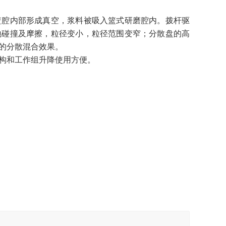
篮腔内部形成真空，浆料被吸入篮式研磨腔内。拨杆驱
地碰撞及摩擦，粒径变小，粒径范围变窄；分散盘的高
的分散混合效果。
构和工作组升降使用方便。