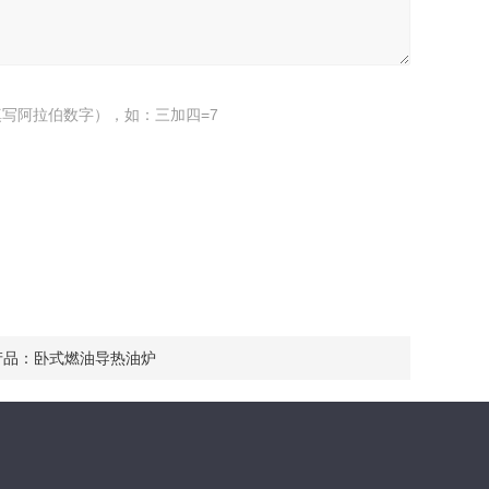
写阿拉伯数字），如：三加四=7
产品：
卧式燃油导热油炉