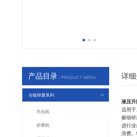
产品目录
详细
/ PRODUCT MENU
分散研磨系列
液压升
适用于
乳化机
极细研
砂磨机
进行业
浪费。