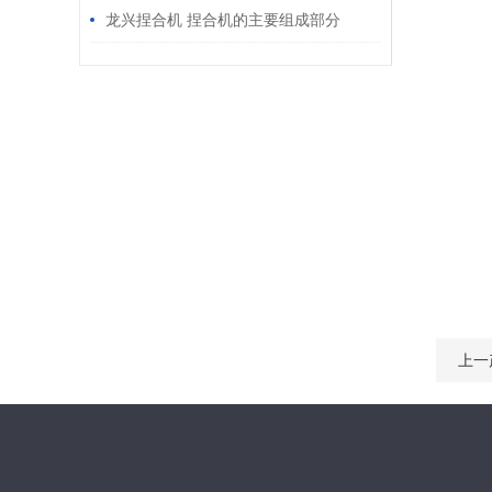
不去？
龙兴捏合机 捏合机的主要组成部分
上一