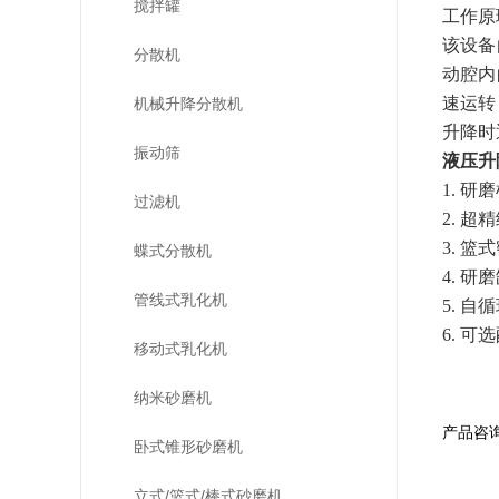
搅拌罐
工作原
该设备
分散机
动腔内
速运转
机械升降分散机
升降时
振动筛
液压升
1. 
过滤机
2. 
3. 
蝶式分散机
4. 
管线式乳化机
5. 
6. 可
移动式乳化机
纳米砂磨机
产品咨
卧式锥形砂磨机
立式/篮式/棒式砂磨机