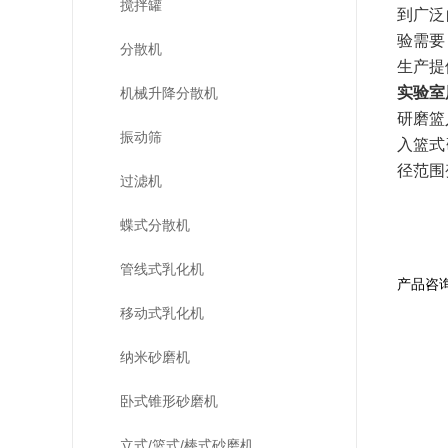
搅拌罐
到广泛
验需要
分散机
生产提
实验室
机械升降分散机
研磨篮
振动筛
入篮式
径范围
过滤机
蝶式分散机
管线式乳化机
产品咨
移动式乳化机
纳米砂磨机
卧式锥形砂磨机
立式/篮式/棒式砂磨机