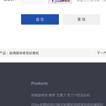
请输入计算结果（填
产品：
玻璃微珠锥形砂磨机
下一
Products
双螺旋锥形 螺带 无重力 犁刀 V型混合机
22Kw龙腾MSB12棒式砂磨机高精度特殊机械密封