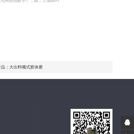
写阿拉伯数字），如：三加四=7
产品：
大出料嘴式胶体磨