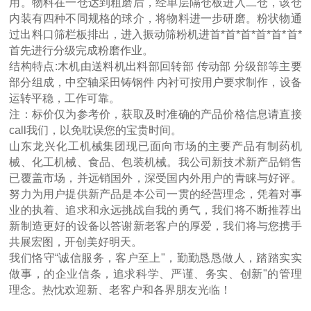
用。物料在一仓达到粗磨后，经单层隔仓板进入二仓，该仓
内装有四种不同规格的球介，将物料进一步研磨。粉状物通
过出料口筛栏板排出，进入振动筛粉机进首*首*首*首*首*首*
首先进行分级完成粉磨作业。
结构特点:木机由送料机出料部回转部 传动部 分级部等主要
部分组成，中空轴采田铸钢件 内衬可按用户要求制作，设备
运转平稳，工作可靠。
注：标价仅为参考价，获取及时准确的产品价格信息请直接
call我们，以免耽误您的宝贵时间。
山东龙兴化工机械集团现已面向市场的主要产品有制药机
械、化工机械、食品、包装机械。我公司新技术新产品销售
已覆盖市场，并远销国外，深受国内外用户的青睐与好评。
努力为用户提供新产品是本公司一贯的经营理念，凭着对事
业的执着、追求和永远挑战自我的勇气，我们将不断推荐出
新制造更好的设备以答谢新老客户的厚爱，我们将与您携手
共展宏图，开创美好明天。
我们恪守“诚信服务，客户至上"，勤勤恳恳做人，踏踏实实
做事，的企业信条，追求科学、严谨、务实、创新"的管理
理念。热忱欢迎新、老客户和各界朋友光临！