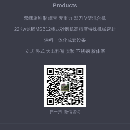
Products
双螺旋锥形 螺带 无重力 犁刀 V型混合机
22Kw龙腾MSB12棒式砂磨机高精度特殊机械密封
涂料一体化成套设备
立式 卧式 大出料嘴 实验 不锈钢 胶体磨
扫一扫 微信咨询