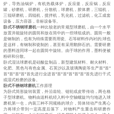
炉，导热油锅炉，有机热载体炉，反应釜，反应锅，反应
罐，砂磨机，研磨机，分散机，球磨机，胶体磨，三辊机，
三辊研磨机，四辊机，搅拌机，乳化机，过滤机，化工成套
设备，压力容器，非标设备等。
卧式不锈钢球磨机
一种比较老的常规型球磨机，由一个水平
放置并能旋转的圆筒和放在筒中的一些球组成的。圆筒一般
是钢制的，也有为特殊需要而用瓷、石等材料作内衬的;球也
是这样，有钢制和瓷制的，甚至有采用鹅卵石的。需要研磨
的墨料连同球一起在圆筒中旋转。由于球的作用，墨料便被
粉碎和分散。
卧式湿法球磨机是硅酸盐制品，新型建筑材料、耐火材料、
化肥、黑色与有色金属、石英沙以及玻璃陶瓷等生产首*首*
首*首*首*首*首先进行业进首*首*首*首*首*首*首先进行干式
或湿式粉磨的设备。
卧式不锈钢球磨机
工作原理
为卧式筒形旋转装置，外沿齿轮、链轮或皮带传动，两仓格
子型球磨机。物料由送料机经入料中空轴螺旋均匀地进入球
磨机第一仓，内装三种不同规格的球介，筒体转动产生离心
力将球介带到一定高度后落下，对物料产生重击和研磨作