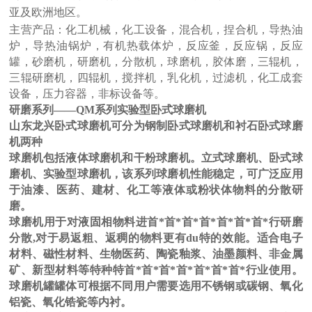
亚及欧洲地区。
主营产品：
化工机械，化工设备，混合机，捏合机，导热油
炉，导热油锅炉，有机热载体炉，反应釜，反应锅，反应
罐，砂磨机，研磨机，分散机，球磨机，胶体磨，三辊机，
三辊研磨机，四辊机，搅拌机，乳化机，过滤机，化工成套
设备，压力容器，非标设备等。
研磨系列——QM系列实验型卧式球磨机
山东龙兴卧式球磨机可分为钢制卧式球磨机和衬石卧式球磨
机两种
球磨机包括液体球磨机和干粉球磨机。立式球磨机、卧式球
磨机、实验型球磨机，该系列球磨机性能稳定，可广泛应用
于油漆、医药、建材、化工等液体或粉状体物料的分散研
磨。
球磨机用于对液固相物料进首*首*首*首*首*首*首*行研磨
分散,对于易返粗、返稠的物料更有du特的效能。适合电子
材料、磁性材料、生物医药、陶瓷釉浆、油墨颜料、非金属
矿、新型材料等特种特首*首*首*首*首*首*首*行业使用。
球磨机罐罐体可根据不同用户需要选用不锈钢或碳钢、氧化
铝瓷、氧化锆瓷等内衬。