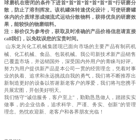
球磨机在密闭的条件下进首*首*首*首*首*首*首*行研磨分
散，防止了溶剂挥发。该机罐体转速优化设计，可使研磨罐
体内的介质球形成倾流式运动分散物料，获得优良的研磨效
果，能较快的物磨细料。
注：标价仅为参考价，获取及时准确的产品价格信息请直接
call我们，以免耽误您的宝贵时间。
山东龙兴化工机械集团现已面向市场的主要产品有制药机
械、化工机械、食品、包装机械。我公司新技术新产品销售
已覆盖市场，并远销国外，深受国内外用户的青睐与好评。
努力为用户提供新产品是本公司一贯的经营理念，凭着对事
业的执着、追求和永远挑战自我的勇气，我们将不断推荐出
新制造更好的设备以答谢新老客户的厚爱，我们将与您携手
共展宏图，开创美好明天。
我们恪守
“
诚信服务，客户至上
"
，勤勤恳恳做人，踏踏实实
做事，的企业信条，追求科学、严谨、务实、创新
"
的管理
理念。热忱欢迎新、老客户和各界朋友光临！