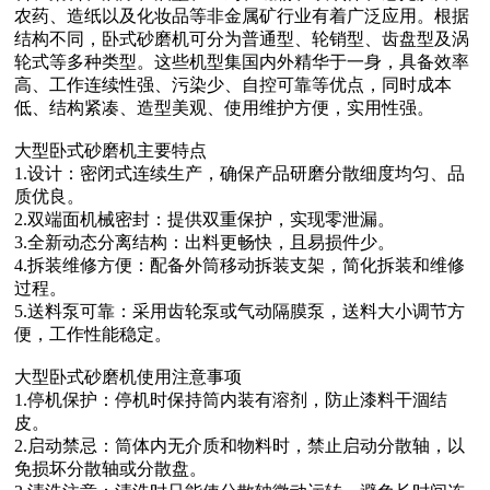
农药、造纸以及化妆品等非金属矿行业有着广泛应用。根据
结构不同，卧式砂磨机可分为普通型、轮销型、齿盘型及涡
轮式等多种类型。这些机型集国内外精华于一身，具备效率
高、工作连续性强、污染少、自控可靠等优点，同时成本
低、结构紧凑、造型美观、使用维护方便，实用性强。
大型卧式砂磨机主要特点
1.设计：密闭式连续生产，确保产品研磨分散细度均匀、品
质优良。
2.双端面机械密封：提供双重保护，实现零泄漏。
3.全新动态分离结构：出料更畅快，且易损件少。
4.拆装维修方便：配备外筒移动拆装支架，简化拆装和维修
过程。
5.送料泵可靠：采用齿轮泵或气动隔膜泵，送料大小调节方
便，工作性能稳定。
大型卧式砂磨机使用注意事项
1.停机保护：停机时保持筒内装有溶剂，防止漆料干涸结
皮。
2.启动禁忌：筒体内无介质和物料时，禁止启动分散轴，以
免损坏分散轴或分散盘。