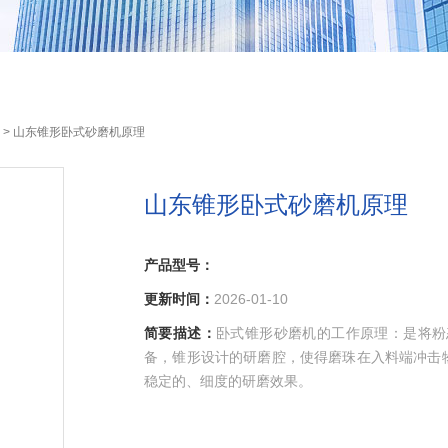
> 山东锥形卧式砂磨机原理
山东锥形卧式砂磨机原理
产品型号：
更新时间：
2026-01-10
简要描述：
卧式锥形砂磨机的工作原理：是将粉态
备，锥形设计的研磨腔，使得磨珠在入料端冲击
稳定的、细度的研磨效果。